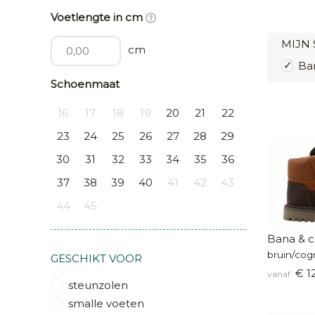
Voetlengte in cm
MIJN 
cm
Ban
Schoenmaat
16
17
18
19
20
21
22
23
24
25
26
27
28
29
30
31
32
33
34
35
36
37
38
39
40
41
42
43
44
45
Bana & c
bruin/cog
GESCHIKT VOOR
€ 1
vanaf
steunzolen
smalle voeten