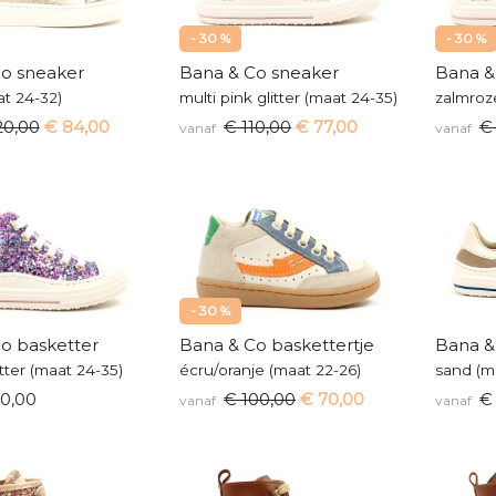
- 30 %
- 30 %
o sneaker
Bana & Co sneaker
Bana &
t 24-32)
multi pink glitter (maat 24-35)
zalmroze
20,00
€ 84,00
€ 110,00
€ 77,00
€ 
vanaf
vanaf
- 30 %
o basketter
Bana & Co baskettertje
Bana &
itter (maat 24-35)
écru/oranje (maat 22-26)
sand (m
0,00
€ 100,00
€ 70,00
€ 
vanaf
vanaf