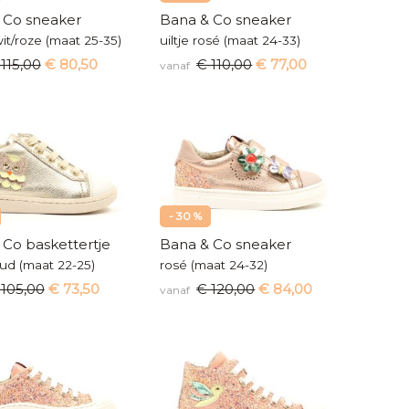
 Co sneaker
Bana & Co sneaker
it/roze (maat 25-35)
uiltje rosé (maat 24-33)
115,00
€ 80,50
€ 110,00
€ 77,00
vanaf
- 30 %
 Co baskettertje
Bana & Co sneaker
oud (maat 22-25)
rosé (maat 24-32)
 105,00
€ 73,50
€ 120,00
€ 84,00
vanaf