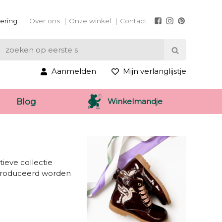
vering
Over ons
Onze winkel
Contact
Aanmelden
Mijn verlanglijstje
Winkelmandje
Blog
ieve collectie
eproduceerd worden