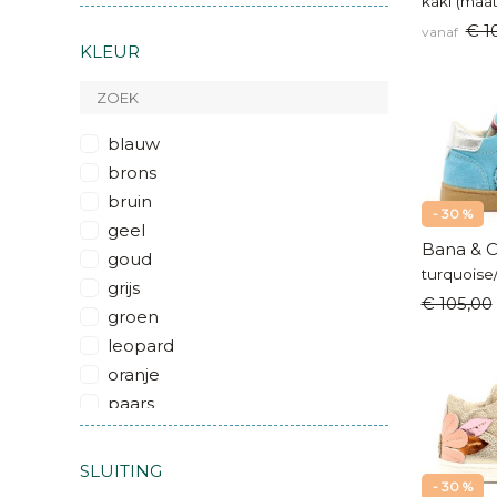
kaki (maat
€ 1
vanaf
KLEUR
blauw
brons
bruin
- 30 %
geel
Bana & C
goud
grijs
€ 105,00
groen
leopard
oranje
paars
rood
roze
SLUITING
- 30 %
wit