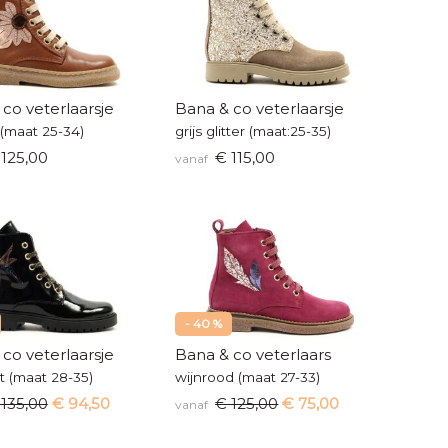
co veterlaarsje
Bana & co veterlaarsje
(maat 25-34)
grijs glitter (maat:25-35)
125,00
€ 115,00
vanaf
- 40 %
co veterlaarsje
Bana & co veterlaars
t (maat 28-35)
wijnrood (maat 27-33)
 135,00
€ 94,50
€ 125,00
€ 75,00
vanaf