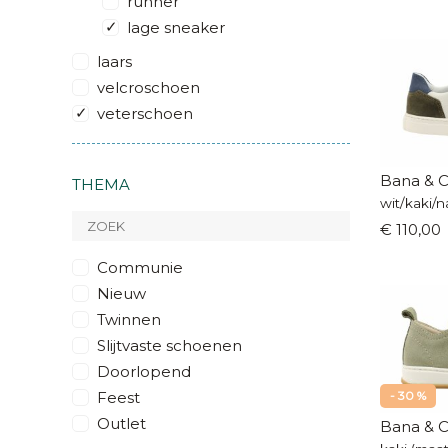
runner
lage sneaker
laars
velcroschoen
veterschoen
Bana & C
THEMA
wit/kaki/n
€ 110,00
Communie
Nieuw
Twinnen
Slijtvaste schoenen
Doorlopend
Feest
- 30 %
Outlet
Bana & C