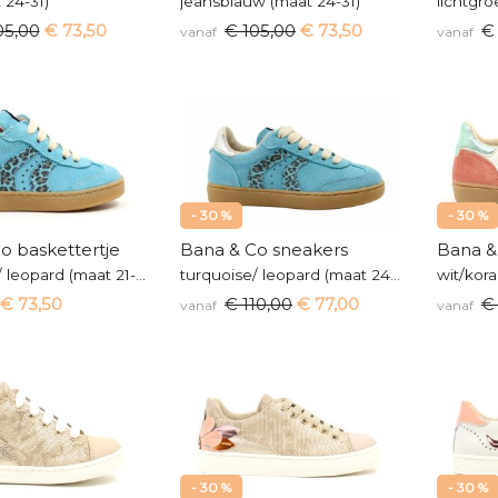
 24-31)
jeansblauw (maat 24-31)
05,00
€ 73,50
€ 105,00
€ 73,50
€ 
vanaf
vanaf
- 30 %
- 30 %
o baskettertje
Bana & Co sneakers
Bana &
turquoise/ leopard (maat 21-23)
turquoise/ leopard (maat 24-35)
wit/kora
€ 73,50
€ 110,00
€ 77,00
€ 
vanaf
vanaf
- 30 %
- 30 %