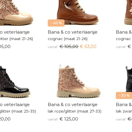
- 40 %
o veterlaarsje
Bana & co veterlaarsje
Bana & 
itter (maat 21-26)
cognac (maat 21-26)
cognac 
05,00
€ 105,00
€ 63,00
€ 
vanaf
vanaf
- 30 %
o veterlaarsje
Bana & co veterlaarsje
Bana & 
glitter (maat 25-35)
lak roze/glitter (maat 27-33)
lak zwar
20,00
€ 125,00
€
vanaf
vanaf