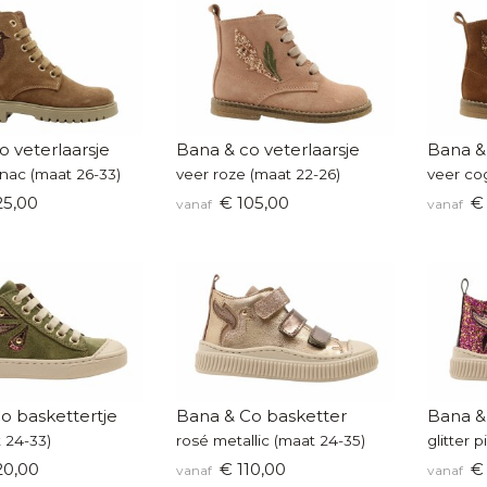
o veterlaarsje
Bana & co veterlaarsje
Bana & 
nac (maat 26-33)
veer roze (maat 22-26)
veer co
25,00
€ 105,00
€ 
vanaf
vanaf
o baskettertje
Bana & Co basketter
Bana &
 24-33)
rosé metallic (maat 24-35)
glitter 
20,00
€ 110,00
€ 
vanaf
vanaf