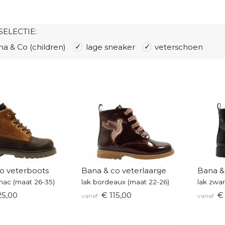
SELECTIE:
a & Co (children)
lage sneaker
veterschoen
o veterboots
Bana & co veterlaarsje
Bana & 
nac (maat 26-35)
lak bordeaux (maat 22-26)
lak zwar
25,00
€ 115,00
€ 
vanaf
vanaf