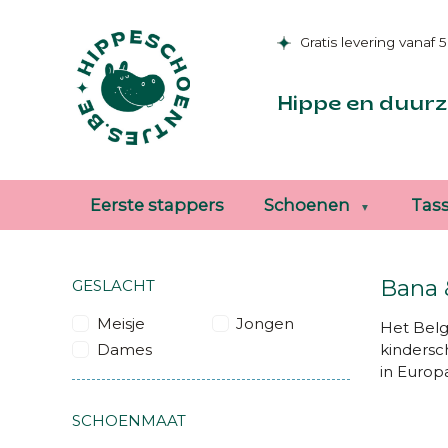
Gratis levering vanaf 
Hippe en duurz
Eerste stappers
Schoenen
Tas
Bana 
GESLACHT
Meisje
Jongen
Het Belg
Dames
kindersc
in Europ
SCHOENMAAT