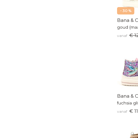
- 30 %
Bana & C
goud (maa
€ 1
vanaf
Bana & C
fuchsia gl
€ 11
vanaf