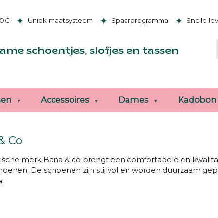
50€
Uniek maatsysteem
Spaarprogramma
Snelle le
ame schoentjes, slofjes en tassen
sen
Accessoires
Dames
Kadobon
& Co
ische merk Bana & co brengt een comfortabele en kwalitat
hoenen. De schoenen zijn stijlvol en worden duurzaam g
a.