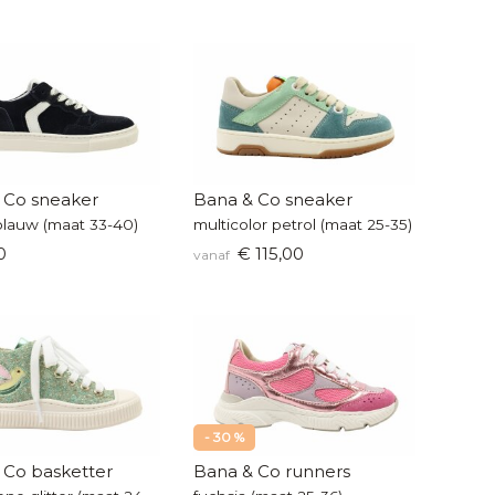
 Co sneaker
Bana & Co sneaker
lauw (maat 33-40)
multicolor petrol (maat 25-35)
0
€ 115,00
vanaf
- 30 %
 Co basketter
Bana & Co runners