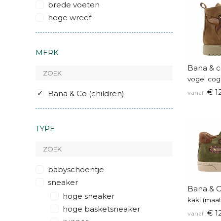
brede voeten
hoge wreef
MERK
Bana & c
vogel cog
€ 1
Bana & Co (children)
vanaf
TYPE
babyschoentje
sneaker
Bana & C
hoge sneaker
kaki (maat
hoge basketsneaker
€ 1
vanaf