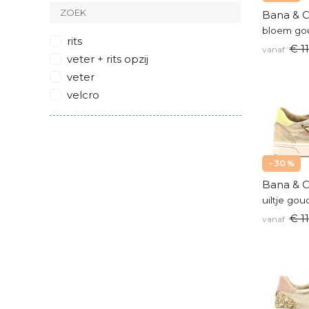
zilver
Bana & C
zwart
bloem gou
rits
€ 1
glitter
vanaf
veter + rits opzij
multicolor
veter
metallic
velcro
- 30 %
Bana & C
uiltje gou
€ 1
vanaf