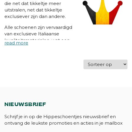
die net dat tikkeltje meer
uitstralen, net dat tikkeltje
exclusiever zijn dan andere.
Alle schoenen zijn vervaardigd
van exclusieve Italiaanse
kwaliteitsmaterialen, wat een
hoogwaardige kwaliteit en
afwerking garandeert. De
gebruikte zolen zijn licht,
soepel en buigzaam.
Banaline schoenen zijn dus
niet alleen modieus, maar ook
van topkwaliteit!
NIEUWSBRIEF
Schrijf je in op de Hippeschoentjes nieuwsbrief en
ontvang de leukste promoties en acties in je mailbox