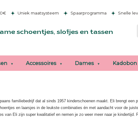
50€
Uniek maatsysteem
Spaarprogramma
Snelle le
ame schoentjes, slofjes en tassen
sen
Accessoires
Dames
Kadobon
Spaans familiebedrijf dat al sinds 1957 kinderschoenen maakt. Eli brengt een pr
hoentjes en laarsjes in de leukste combinaties én met aandacht voor de juis
es van Eli zijn super kwalitatief en nemen je zo weer meer naar je kindertijd. 