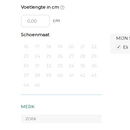
Voetlengte in cm
cm
Schoenmaat
MIJN 
16
17
18
19
20
21
22
Eli
23
24
25
26
27
28
29
30
31
32
33
34
35
36
37
38
39
40
41
42
43
44
45
MERK