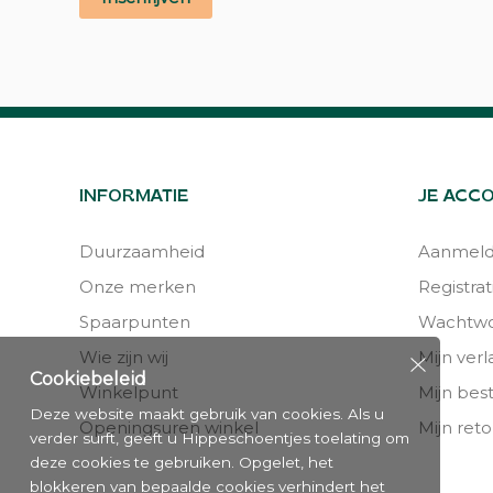
INFORMATIE
JE ACC
Duurzaamheid
Aanmel
Onze merken
Registrat
Spaarpunten
Wachtwo
Wie zijn wij
Mijn verla
Cookiebeleid
Winkelpunt
Mijn bes
Deze website maakt gebruik van cookies. Als u
Openingsuren winkel
Mijn reto
verder surft, geeft u Hippeschoentjes toelating om
deze cookies te gebruiken. Opgelet, het
blokkeren van bepaalde cookies verhindert het