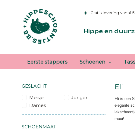
Gratis levering vanaf 
Hippe en duurz
Eerste stappers
Schoenen
Tas
Eli
GESLACHT
Meisje
Jongen
Eli is een 
Dames
elegante sc
lakschoentj
mooi!
SCHOENMAAT