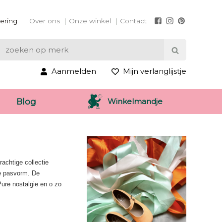
vering
Over ons
Onze winkel
Contact
Aanmelden
Mijn verlanglijstje
Winkelmandje
Blog
achtige collectie
te pasvorm. De
Pure nostalgie en o zo