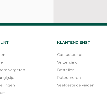
OUNT
KLANTENDIENST
den
Contacteer ons
ie
Verzending
ord vergeten
Bestellen
nglijstje
Retourneren
tellingen
Veelgestelde vragen
urs