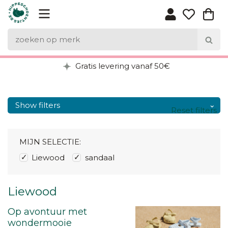
Gratis levering vanaf 50€
Show filters
Reset filters
MIJN SELECTIE:
Liewood
sandaal
Liewood
Op avontuur met
wondermooie