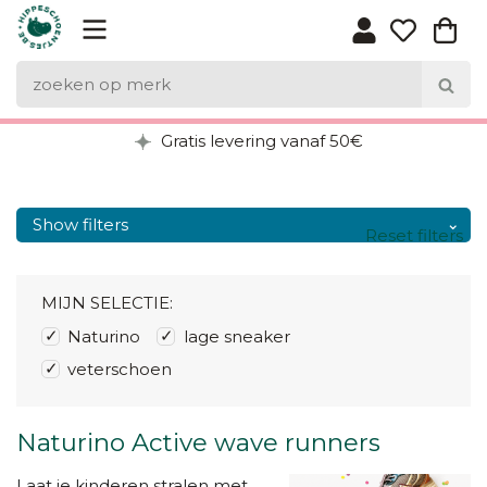
Gratis levering vanaf 50€
Show filters
Reset filters
MIJN SELECTIE:
Naturino
lage sneaker
veterschoen
Naturino Active wave runners
Laat je kinderen stralen met