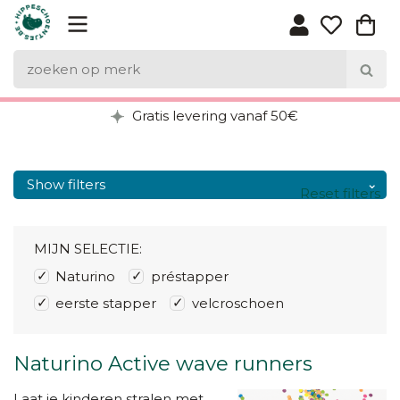
Gratis levering vanaf 50€
Show filters
Reset filters
MIJN SELECTIE:
Naturino
préstapper
eerste stapper
velcroschoen
Naturino Active wave runners
Laat je kinderen stralen met