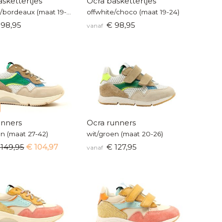
skettertjes
Ocra baskettertjes
offwhite/bordeaux (maat 19-24)
offwhite/choco (maat 19-24)
98,95
€ 98,95
vanaf
unners
Ocra runners
en (maat 27-42)
wit/groen (maat 20-26)
 149,95
€ 104,97
€ 127,95
vanaf