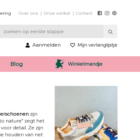
vering
Over ons
Onze winkel
Contact
Aanmelden
Mijn verlanglijstje
Winkelmandje
Blog
derschoenen
zijn
to nature" zegt het
or detail. Ze zijn
ie houden van net