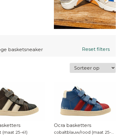
Reset filters
ge basketsneaker
asketters
Ocra basketters
t (maat 25-41)
cobaltblauw/rood (maat 25-35)