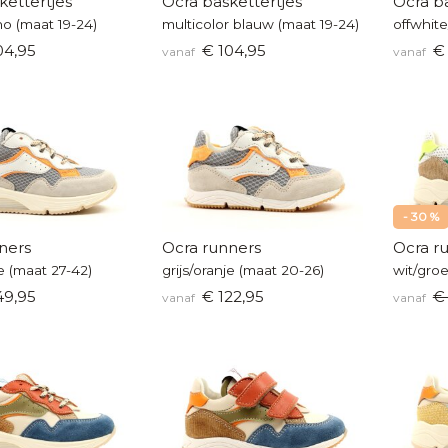
kettertjes
Ocra baskettertjes
Ocra ba
o (maat 19-24)
multicolor blauw (maat 19-24)
04,95
€ 104,95
€ 
vanaf
vanaf
- 30 %
ners
Ocra runners
Ocra r
je (maat 27-42)
grijs/oranje (maat 20-26)
wit/gro
49,95
€ 122,95
€
vanaf
vanaf