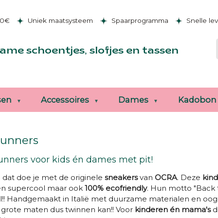
50€
Uniek maatsysteem
Spaarprogramma
Snelle le
ame schoentjes, slofjes en tassen
sen
Accessoires
Dames
Kadobon
runners
unners voor kids én dames met pit!
 dat doe je met de originele
sneakers
van
OCRA
. Deze
kin
een supercool maar ook
100% ecofriendly
. Hun motto "Back 
!! Handgemaakt in Italië met duurzame materialen en oog vo
n grote maten dus twinnen kan!! Voor
kinderen én mama's
d