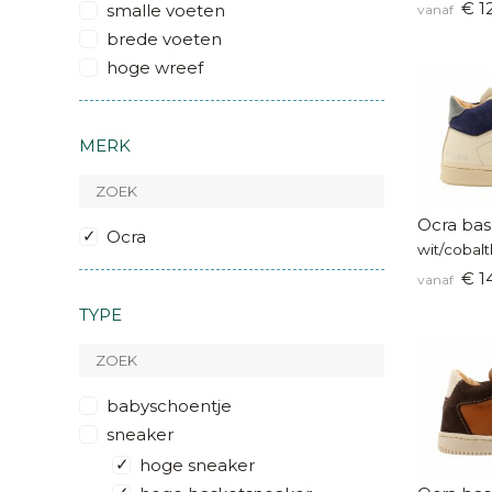
€ 1
smalle voeten
vanaf
brede voeten
hoge wreef
MERK
Ocra bas
Ocra
wit/cobal
€ 14
vanaf
TYPE
babyschoentje
sneaker
hoge sneaker