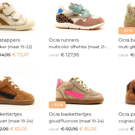
- 30 %
stappers
Ocra runners
Ocra b
ker (maat 19-22)
multicolor offwhite (maat 21-26)
multi gl
04,95
€ 73,47
€ 127,95
€ 
vanaf
vanaf
- 30 %
kettertjes
Ocra baskettertjes
Ocra p
art (maat 19-24)
goud/fluoroze (maat 19-24)
cognac/
2,95
€ 65,06
€ 92,95
€ 65,06
€ 
vanaf
vanaf