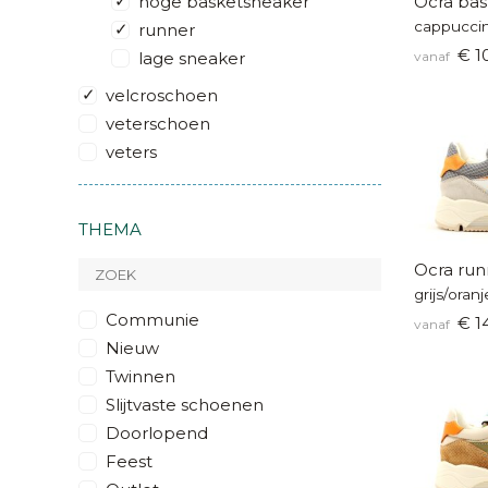
hoge basketsneaker
Ocra bas
cappuccin
runner
€ 1
lage sneaker
vanaf
velcroschoen
veterschoen
veters
THEMA
Ocra run
grijs/oran
Communie
€ 1
vanaf
Nieuw
Twinnen
Slijtvaste schoenen
Doorlopend
Feest