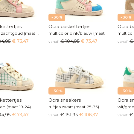
- 30 %
- 30 %
kettertjes
Ocra baskettertjes
Ocra ba
multicolor zachtgoud (maat 19-24)
multicolor pink/blauw (maat 19-24)
04,95
€ 73,47
€ 104,95
€ 73,47
€
vanaf
vanaf
- 30 %
- 30 %
kettertjes
Ocra sneakers
Ocra s
oen (maat 19-24)
ruitjes zwart (maat 25-35)
wit/gro
04,95
€ 73,47
€ 151,95
€ 106,37
€
vanaf
vanaf