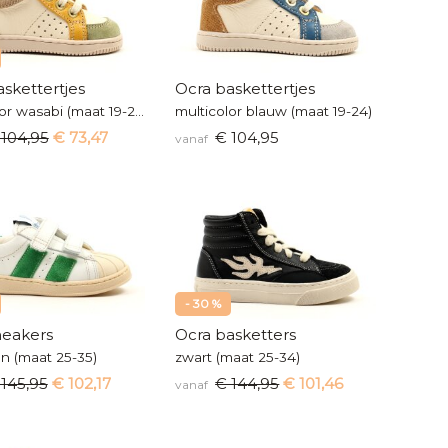
skettertjes
Ocra baskettertjes
multicolor wasabi (maat 19-24)
multicolor blauw (maat 19-24)
 104,95
€ 73,47
€ 104,95
vanaf
- 30 %
neakers
Ocra basketters
en (maat 25-35)
zwart (maat 25-34)
 145,95
€ 102,17
€ 144,95
€ 101,46
vanaf