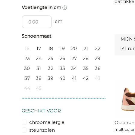
dat tikke
Voetlengte in cm
cm
Schoenmaat
MIJN 
16
17
18
19
20
21
22
ru
23
24
25
26
27
28
29
30
31
32
33
34
35
36
37
38
39
40
41
42
43
44
45
GESCHIKT VOOR
chroomallergie
Ocra run
multicolor
steunzolen