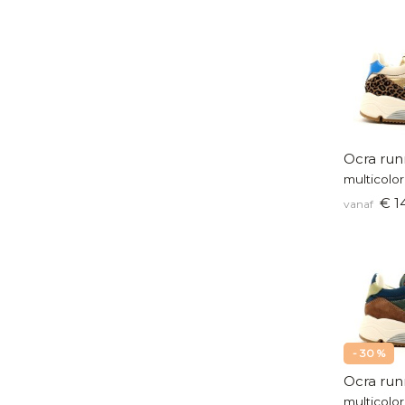
Ocra run
€ 1
vanaf
- 30 %
Ocra run
multicolor