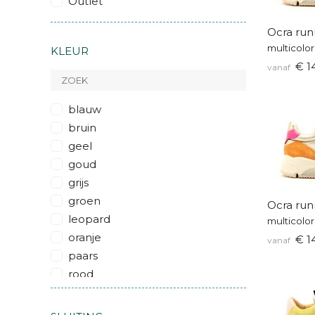
Outlet
Ocra run
multicolor
KLEUR
€ 1
vanaf
blauw
bruin
geel
goud
grijs
groen
Ocra run
leopard
multicolor
oranje
€ 1
vanaf
paars
rood
roze
wit