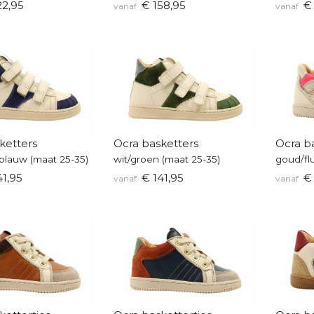
22,95
€ 158,95
€ 
vanaf
vanaf
ketters
Ocra basketters
Ocra ba
tblauw (maat 25-35)
wit/groen (maat 25-35)
goud/fl
1,95
€ 141,95
€ 
vanaf
vanaf