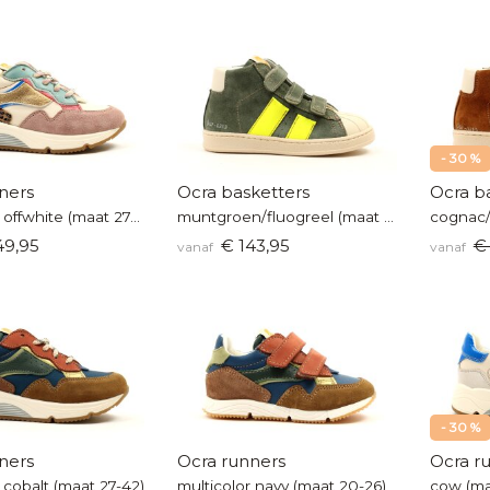
- 30 %
ners
Ocra basketters
Ocra b
multicolor offwhite (maat 27-42)
muntgroen/fluogreel (maat 25-41)
49,95
€ 143,95
€
vanaf
vanaf
- 30 %
ners
Ocra runners
Ocra r
 cobalt (maat 27-42)
multicolor navy (maat 20-26)
cow (ma