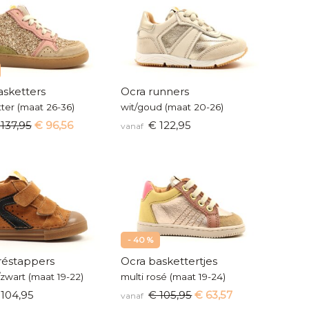
asketters
Ocra runners
itter (maat 26-36)
wit/goud (maat 20-26)
137,95
€ 96,56
€ 122,95
vanaf
- 40 %
réstappers
Ocra baskettertjes
zwart (maat 19-22)
multi rosé (maat 19-24)
104,95
€ 105,95
€ 63,57
vanaf