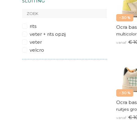
SLUITING
zilver
zwart
- 30 %
glitter
rits
Ocra bas
multicolor
veter + rits opzij
metallic
veter
€ 1
vanaf
velcro
- 30 %
Ocra bas
ruitjes gr
€ 1
vanaf