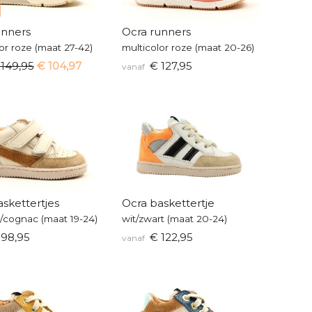
unners
Ocra runners
or roze (maat 27-42)
multicolor roze (maat 20-26)
 149,95
€ 104,97
€ 127,95
vanaf
skettertjes
Ocra baskettertje
e/cognac (maat 19-24)
wit/zwart (maat 20-24)
98,95
€ 122,95
vanaf