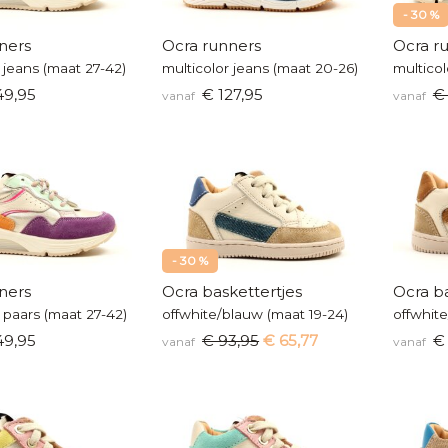
- 30 %
ners
Ocra runners
Ocra r
 jeans (maat 27-42)
multicolor jeans (maat 20-26)
multicol
49,95
€ 127,95
€
vanaf
vanaf
- 30 %
ners
Ocra baskettertjes
Ocra ba
 paars (maat 27-42)
offwhite/blauw (maat 19-24)
offwhit
49,95
€ 93,95
€ 65,77
€ 
vanaf
vanaf