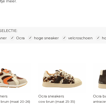
ltje meer.
SELECTIE:
nner
Ocra
hoge sneaker
velcroschoen
ho
ners
Ocra sneakers
Ocra b
 bruin (maat 20-26)
cow bruin (maat 25-35)
antracie