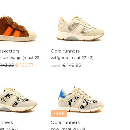
asketters
Ocra runners
cognac/fluo-oranje (maat 25-41)
wit/goud (maat 27-42)
 143,95
€ 100,77
€ 149,95
vanaf
- 40 %
unners
Ocra runners
at 27-42)
cow (maat 20-26)