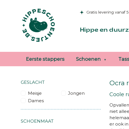
Gratis levering vanaf 
Hippe en duurz
Eerste stappers
Schoenen
Tas
Ocra 
GESLACHT
Meisje
Jongen
Coole r
Dames
Opvallen
niet all
helemaal
SCHOENMAAT
er ook i