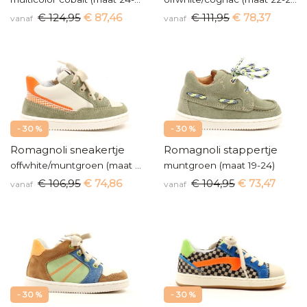
€ 124,95
€ 87,46
€ 111,95
€ 78,37
vanaf
vanaf
- 30 %
- 30 %
Romagnoli sneakertje
Romagnoli stappertje
offwhite/muntgroen (maat 20-24)
muntgroen (maat 19-24)
€ 106,95
€ 74,86
€ 104,95
€ 73,47
vanaf
vanaf
- 30 %
- 30 %