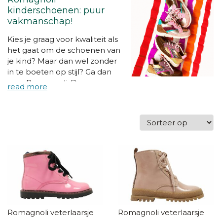
kinderschoenen: puur
vakmanschap!
Kies je graag voor kwaliteit als
het gaat om de schoenen van
je kind? Maar dan wel zonder
in te boeten op stijl? Ga dan
voor Romagnoli. Deze
kinderschoenen
zijn
handgemaakt in Italië,
vervaardigd van de beste
leersoorten, met oog voor
detail en met heel veel
aandacht voor het comfort
van je kind.
Romagnoli veterlaarsje
Romagnoli veterlaarsje