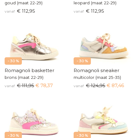
goud (maat 22-29)
leopard (maat 22-29)
€ 112,95
€ 112,95
vanaf
vanaf
- 30 %
- 30 %
Romagnoli basketter
Romagnoli sneaker
brons (maat 22-29)
multicolor (maat 25-35)
€ 111,95
€ 78,37
€ 124,95
€ 87,46
vanaf
vanaf
- 30 %
- 30 %