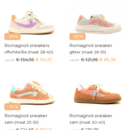
- 30 %
- 30 %
Romagnoli sneakers
Romagnoli sneaker
offwhite/lila (maat 28-40)
glitter (maat 26-35)
€ 134,95
€ 94,47
€ 121,95
€ 85,36
vanaf
vanaf
- 30 %
Romagnoli sneaker
Romagnoli sneaker
zalm (maat 25-35)
zalm (maat 30-40)
€ 124,95
€ 87,46
€ 136,95