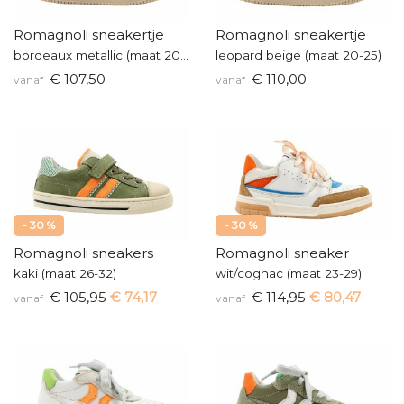
Romagnoli sneakertje
Romagnoli sneakertje
bordeaux metallic (maat 20-25)
leopard beige (maat 20-25)
€ 107,50
€ 110,00
vanaf
vanaf
- 30 %
- 30 %
Romagnoli sneakers
Romagnoli sneaker
kaki (maat 26-32)
wit/cognac (maat 23-29)
€ 105,95
€ 74,17
€ 114,95
€ 80,47
vanaf
vanaf