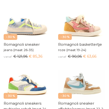
- 30 %
- 30 %
Romagnoli sneaker
Romagnoli baskettertje
jeans (maat 26-35)
roze (maat 19-24)
€ 121,95
€ 85,36
€ 90,95
€ 63,66
vanaf
vanaf
- 30 %
- 30 %
Romagnoli sneakers
Romagnoli sneaker
multicolor cobalt (maat 24-31)
offwhite/cognac (maat 22-29)