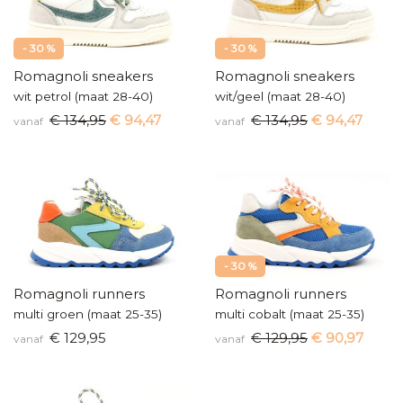
- 30 %
- 30 %
Romagnoli sneakers
Romagnoli sneakers
wit petrol (maat 28-40)
wit/geel (maat 28-40)
€ 134,95
€ 94,47
€ 134,95
€ 94,47
vanaf
vanaf
- 30 %
Romagnoli runners
Romagnoli runners
multi groen (maat 25-35)
multi cobalt (maat 25-35)
€ 129,95
€ 129,95
€ 90,97
vanaf
vanaf