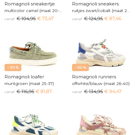
Romagnoli sneakertje
Romagnoli sneakers
multicolor camel (maat 20-24)
ruitjes zwart/cobalt (maat 24-35)
€ 104,95
€ 73,47
€ 124,95
€ 87,46
vanaf
vanaf
- 30 %
- 30 %
Romagnoli loafer
Romagnoli runners
muntgroen (maat 25-37)
offwhite/blauw (maat 26-40)
€ 116,95
€ 81,87
€ 134,95
€ 94,47
vanaf
vanaf