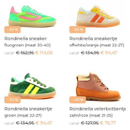
- 30 %
- 30 %
Rondinella sneaker
Rondinella sneakertje
fluogroen (maat 30-40)
offwhite/oranje (maat 22-27)
€ 162,95
€ 114,06
€ 134,95
€ 94,47
vanaf
vanaf
- 30 %
- 40 %
Rondinella sneakertje
Rondinella veterbottientje
groen (maat 22-27)
zalm/roze (maat 21-25)
€ 134,95
€ 94,47
€ 127,95
€ 76,77
vanaf
vanaf