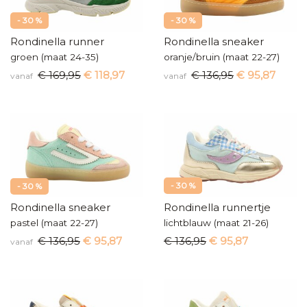
- 30 %
- 30 %
Rondinella runner
Rondinella sneaker
groen (maat 24-35)
oranje/bruin (maat 22-27)
€ 169,95
€ 118,97
€ 136,95
€ 95,87
vanaf
vanaf
- 30 %
- 30 %
Rondinella sneaker
Rondinella runnertje
pastel (maat 22-27)
lichtblauw (maat 21-26)
€ 136,95
€ 95,87
€ 136,95
€ 95,87
vanaf