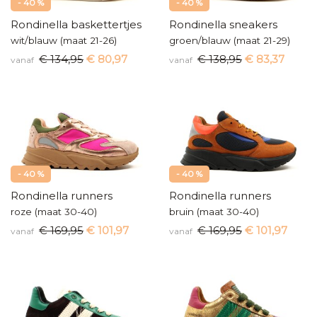
- 40 %
- 40 %
Rondinella baskettertjes
Rondinella sneakers
wit/blauw (maat 21-26)
groen/blauw (maat 21-29)
€ 134,95
€ 80,97
€ 138,95
€ 83,37
vanaf
vanaf
- 40 %
- 40 %
Rondinella runners
Rondinella runners
roze (maat 30-40)
bruin (maat 30-40)
€ 169,95
€ 101,97
€ 169,95
€ 101,97
vanaf
vanaf