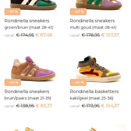
- 50 %
- 40 %
Rondinella sneakers
Rondinella sneakers
groen/bruin (maat 28-41)
multi goud (maat 28-41)
€ 174,95
€ 87,48
€ 178,95
€ 107,37
vanaf
vanaf
- 40 %
- 40 %
Rondinella sneakers
Rondinella basketters
bruin/paars (maat 21-29)
kaki/geel (maat 25-36)
€ 138,95
€ 83,37
€ 173,95
€ 104,37
vanaf
vanaf