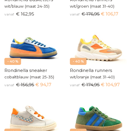
wit/blauw (maat 24-35)
wit/groen (maat 31-40)
€ 162,95
€ 176,95
€ 106,17
vanaf
vanaf
- 40 %
- 40 %
Rondinella sneaker
Rondinella runners
cobaltblauw (maat 25-35)
wit/oranje (maat 31-40)
€ 156,95
€ 94,17
€ 174,95
€ 104,97
vanaf
vanaf