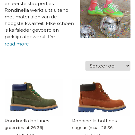
en eerste stappertjes.
Rondinella werkt uitsluitend
met materialen van de
hoogste kwaliteit. Elke schoen
is kalfsleder gevoerd en
piekfijn afgewerkt. De
nummer één uit Italië brengt
hoogmodische
kinderschoenen met een
welliswaar perfecte pasvorm.
Innoverende materialen,
aparte kleurenprints en
speciale accessoires geven elk
ontwerp een bijzondere
uitstraling. Traditie en kwaliteit
verzekerd!
Rondinella bottines
Rondinella bottines
groen (maat 26-36)
cognac (maat 26-36)