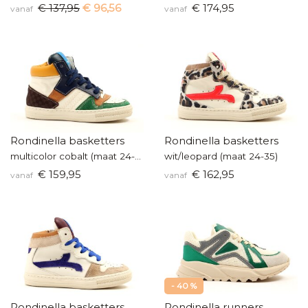
€ 137,95
€ 96,56
€ 174,95
vanaf
vanaf
Rondinella basketters
Rondinella basketters
multicolor cobalt (maat 24-34)
wit/leopard (maat 24-35)
€ 159,95
€ 162,95
vanaf
vanaf
- 40 %
Rondinella basketters
Rondinella runners