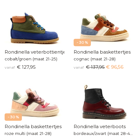
- 30 %
Rondinella veterbottientje
Rondinella baskettertjes
cobalt/groen (maat 21-25)
cognac (maat 21-28)
€ 127,95
€ 137,95
€ 96,56
vanaf
vanaf
- 30 %
Rondinella baskettertjes
Rondinella veterboots
roze multi (maat 21-28)
bordeaux/zwart (maat 28-40)