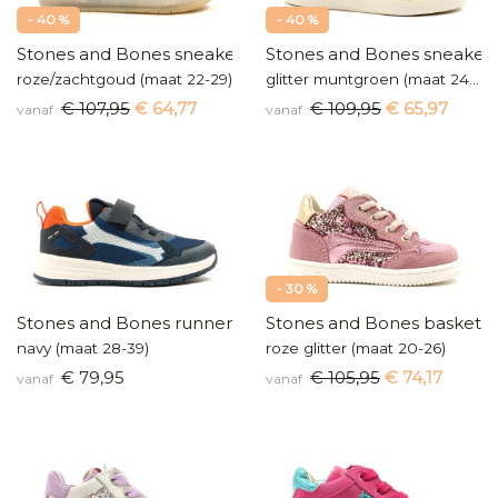
- 40 %
- 40 %
Stones and Bones sneaker
Stones and Bones sneaker
roze/zachtgoud (maat 22-29)
glitter muntgroen (maat 24-35)
€ 107,95
€ 64,77
€ 109,95
€ 65,97
vanaf
vanaf
- 30 %
Stones and Bones runners
Stones and Bones baskette
navy (maat 28-39)
roze glitter (maat 20-26)
€ 79,95
€ 105,95
€ 74,17
vanaf
vanaf