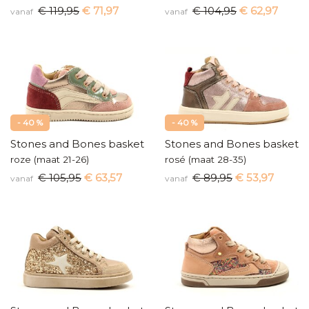
€ 119,95
€ 71,97
€ 104,95
€ 62,97
vanaf
vanaf
- 40 %
- 40 %
Stones and Bones baskettertje
Stones and Bones baskette
roze (maat 21-26)
rosé (maat 28-35)
€ 105,95
€ 63,57
€ 89,95
€ 53,97
vanaf
vanaf