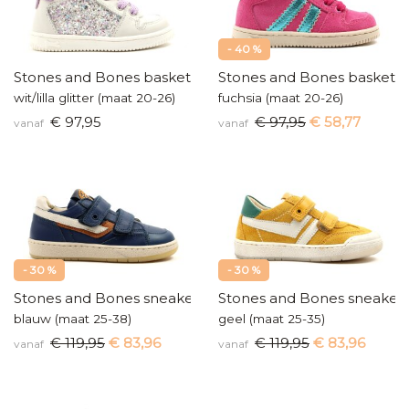
- 40 %
Stones and Bones baskettertje
Stones and Bones baskette
wit/lilla glitter (maat 20-26)
fuchsia (maat 20-26)
€ 97,95
€ 97,95
€ 58,77
vanaf
vanaf
- 30 %
- 30 %
Stones and Bones sneakers
Stones and Bones sneaker
blauw (maat 25-38)
geel (maat 25-35)
€ 119,95
€ 83,96
€ 119,95
€ 83,96
vanaf
vanaf