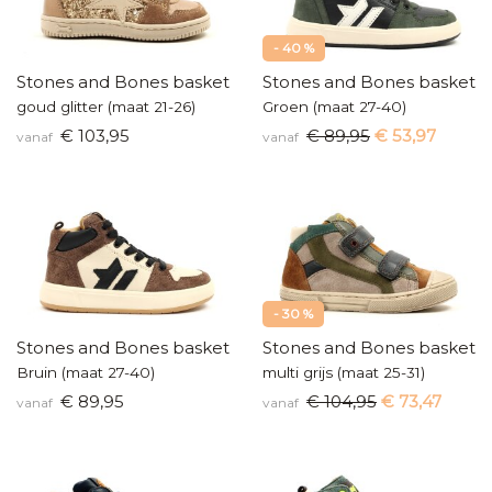
- 40 %
Stones and Bones baskettertje
Stones and Bones baskette
goud glitter (maat 21-26)
Groen (maat 27-40)
€ 103,95
€ 89,95
€ 53,97
vanaf
vanaf
- 30 %
Stones and Bones basketters
Stones and Bones baskette
Bruin (maat 27-40)
multi grijs (maat 25-31)
€ 89,95
€ 104,95
€ 73,47
vanaf
vanaf