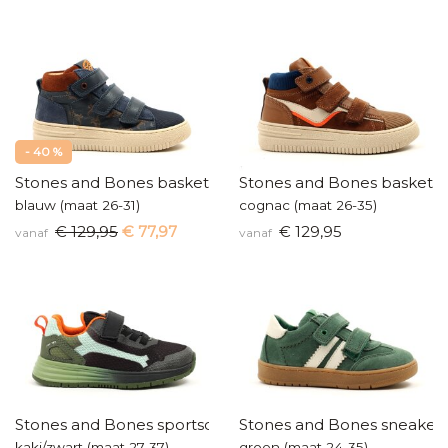
- 40 %
Stones and Bones basketters
Stones and Bones baskette
blauw (maat 26-31)
cognac (maat 26-35)
€ 129,95
€ 77,97
€ 129,95
vanaf
vanaf
Stones and Bones sportschoenen
Stones and Bones sneaker
kaki/zwart (maat 27-37)
groen (maat 24-35)