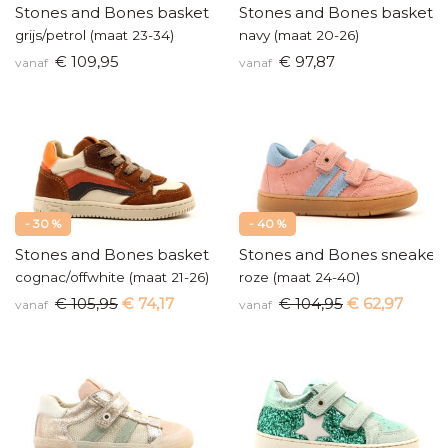
Stones and Bones basketters
Stones and Bones baskette
grijs/petrol (maat 23-34)
navy (maat 20-26)
€ 109,95
€ 97,87
vanaf
vanaf
- 30 %
- 40 %
Stones and Bones baskettertje
Stones and Bones sneaker
cognac/offwhite (maat 21-26)
roze (maat 24-40)
€ 105,95
€ 74,17
€ 104,95
€ 62,97
vanaf
vanaf