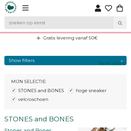
Gratis levering vanaf 50€
Show filters
Reset filters
MIJN SELECTIE:
STONES and BONES
hoge sneaker
velcroschoen
STONES and BONES
Stones and Bones,