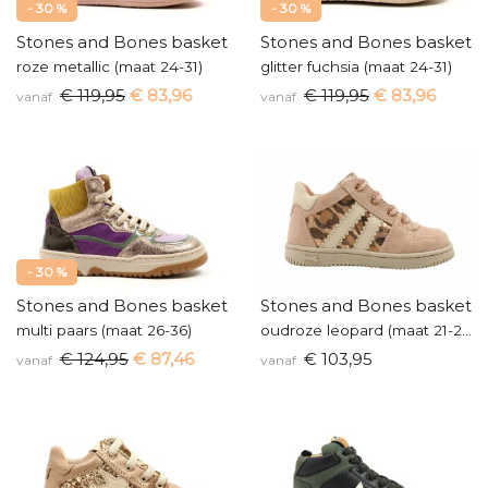
- 30 %
- 30 %
Stones and Bones basketters
Stones and Bones baskette
roze metallic (maat 24-31)
glitter fuchsia (maat 24-31)
€ 119,95
€ 83,96
€ 119,95
€ 83,96
vanaf
vanaf
- 30 %
Stones and Bones basketters
Stones and Bones baskette
multi paars (maat 26-36)
oudroze leopard (maat 21-26)
€ 124,95
€ 87,46
€ 103,95
vanaf
vanaf