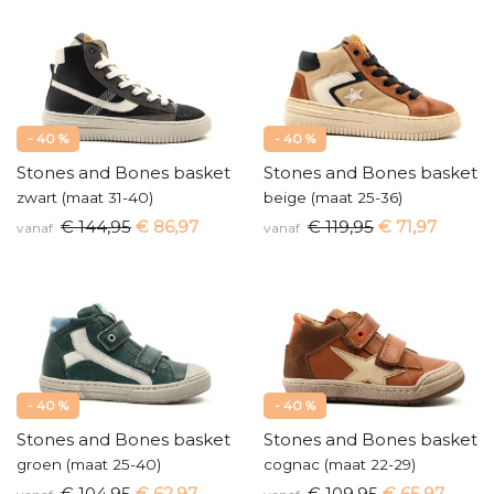
- 40 %
- 40 %
Stones and Bones basketters
Stones and Bones baskette
zwart (maat 31-40)
beige (maat 25-36)
€ 144,95
€ 86,97
€ 119,95
€ 71,97
vanaf
vanaf
- 40 %
- 40 %
Stones and Bones basketter
Stones and Bones baskette
groen (maat 25-40)
cognac (maat 22-29)
€ 104,95
€ 62,97
€ 109,95
€ 65,97