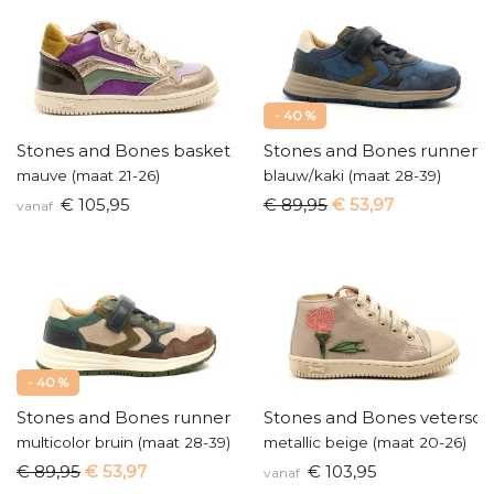
- 40 %
Stones and Bones baskettertje
Stones and Bones runners
mauve (maat 21-26)
blauw/kaki (maat 28-39)
€ 105,95
€ 89,95
€ 53,97
vanaf
- 40 %
Stones and Bones runners
Stones and Bones vetersch
multicolor bruin (maat 28-39)
metallic beige (maat 20-26)
€ 89,95
€ 53,97
€ 103,95
vanaf