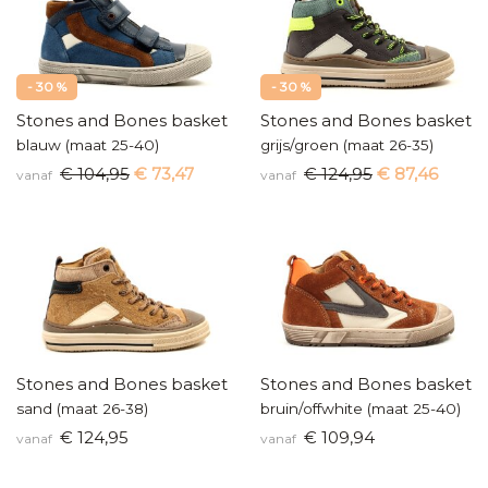
- 30 %
- 30 %
Stones and Bones basketters
Stones and Bones baskette
blauw (maat 25-40)
grijs/groen (maat 26-35)
€ 104,95
€ 73,47
€ 124,95
€ 87,46
vanaf
vanaf
Stones and Bones basketters
Stones and Bones baskette
sand (maat 26-38)
bruin/offwhite (maat 25-40)
€ 124,95
€ 109,94
vanaf
vanaf