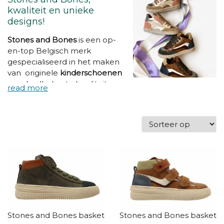
kwaliteit en unieke
designs!
Stones and Bones
is
een op-
en-top Belgisch merk
gespecialiseerd in het maken
van originele
kinderschoenen
van de allerbeste kwaliteit.
Hun slogan
"Eyes love 'm, feet
need 'm"
vat het mooi samen:
deze schoenen worden
vervaardigd met oog voor
detail zonder daarbij in te
boeten aan kwaliteit. Jouw
kind vindt ze fantastisch en jij
kan ervan op aan dat de
voeten van kind de nodige
bescherming krijgen.
Stones and Bones basketters
Stones and Bones baskette