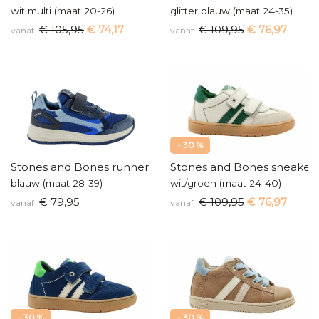
wit multi (maat 20-26)
glitter blauw (maat 24-35)
€ 105,95
€ 74,17
€ 109,95
€ 76,97
vanaf
vanaf
- 30 %
Stones and Bones runners
Stones and Bones sneaker
blauw (maat 28-39)
wit/groen (maat 24-40)
€ 79,95
€ 109,95
€ 76,97
vanaf
vanaf
- 30 %
- 30 %