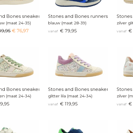
nd Bones sneaker
Stones and Bones runners
Stones
auw (maat 24-35)
blauw (maat 28-39)
zilver gl
09,95
€ 76,97
€ 79,95
€ 
vanaf
vanaf
nd Bones sneakers
Stones and Bones sneakers
Stones
oen (maat 24-34)
glitter lila (maat 24-34)
zilver (
9,95
€ 119,95
€ 
vanaf
vanaf