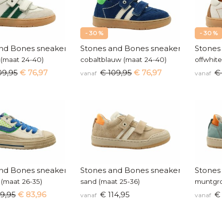
- 30 %
- 30 %
nd Bones sneakers
Stones and Bones sneakers
Stones
 (maat 24-40)
cobaltblauw (maat 24-40)
offwhit
09,95
€ 76,97
€ 109,95
€ 76,97
€
vanaf
vanaf
nd Bones sneakers
Stones and Bones sneakers
Stones
 (maat 26-35)
sand (maat 25-36)
muntgro
19,95
€ 83,96
€ 114,95
€ 
vanaf
vanaf