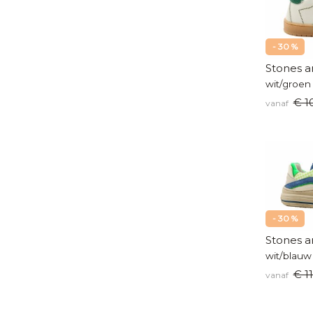
- 30 %
Stones a
wit/groen
€ 1
vanaf
- 30 %
Stones a
wit/blauw
€ 1
vanaf