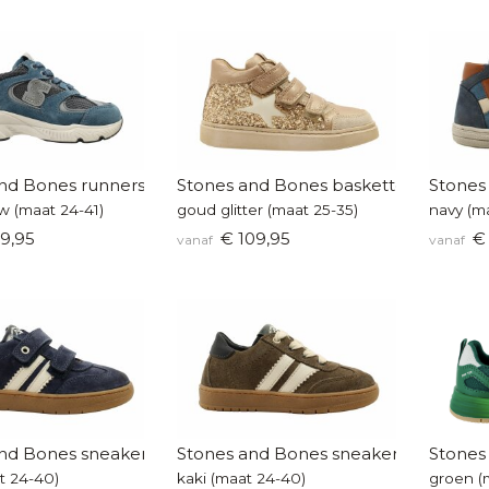
nd Bones runners
Stones and Bones basketters
Stones
w (maat 24-41)
goud glitter (maat 25-35)
navy (m
9,95
€ 109,95
€ 
vanaf
vanaf
nd Bones sneakers
Stones and Bones sneakers
Stones
t 24-40)
kaki (maat 24-40)
groen (