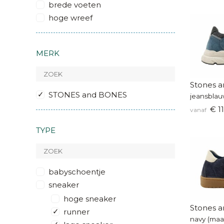
brede voeten
hoge wreef
MERK
Stones a
STONES and BONES
jeansblau
€ 11
vanaf
TYPE
babyschoentje
sneaker
hoge sneaker
Stones a
runner
navy (maa