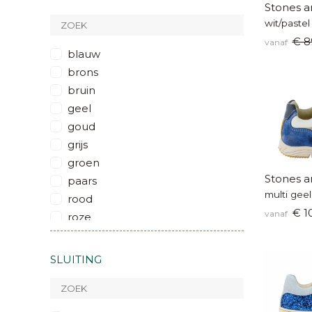
Stones a
wit/pastel
€ 8
vanaf
blauw
brons
bruin
geel
goud
grijs
groen
Stones a
paars
multi geel
rood
€ 1
vanaf
roze
wit
zilver
SLUITING
glitter
multicolor
metallic