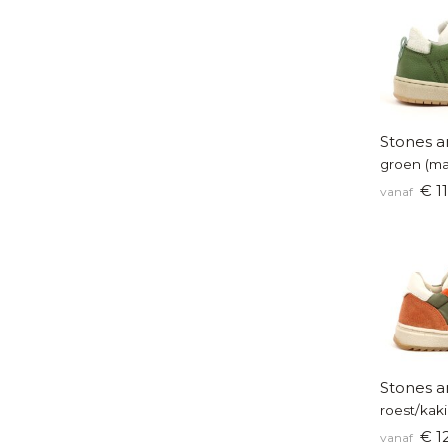
Stones a
groen (ma
€ 11
vanaf
Stones a
roest/kaki
€ 1
vanaf