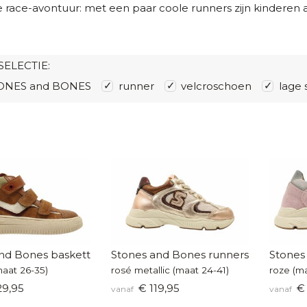
 race-avontuur: met een paar coole runners zijn kinderen al
SELECTIE:
ONES and BONES
runner
velcroschoen
lage 
nd Bones basketters
Stones and Bones runners
Stones
aat 26-35)
rosé metallic (maat 24-41)
roze (ma
29,95
€ 119,95
€ 
vanaf
vanaf