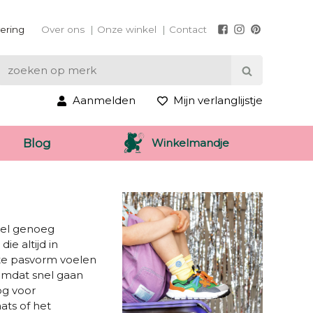
vering
Over ons
Onze winkel
Contact
Aanmelden
Mijn verlanglijstje
Winkelmandje
Blog
nel genoeg
ie altijd in
cte pasvorm voelen
 omdat snel gaan
og voor
ats of het