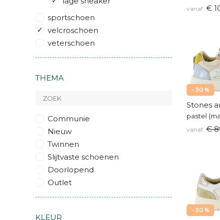
lage sneaker
€ 1
vanaf
sportschoen
velcroschoen
veterschoen
THEMA
- 30 %
Stones a
pastel (m
Communie
€ 8
vanaf
Nieuw
Twinnen
Slijtvaste schoenen
Doorlopend
Outlet
- 30 %
KLEUR