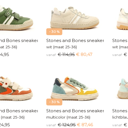
- 30 %
nd Bones sneakers
Stones and Bones sneakers
Stones
at 25-36)
wit (maat 25-36)
wit (maa
4,95
€ 114,95
€ 80,47
€ 
vanaf
vanaf
- 30 %
nd Bones sneakers
Stones and Bones sneakers
Stones
 (maat 25-36)
multicolor (maat 25-36)
lichtbla
24,95
€ 124,95
€ 87,46
€ 
vanaf
vanaf