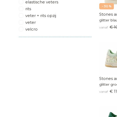
elastische veters
- 30 %
rits
Stones a
veter + rits opzij
glitter bl
veter
€ 1
vanaf
velcro
Stones a
glitter gr
€ 11
vanaf