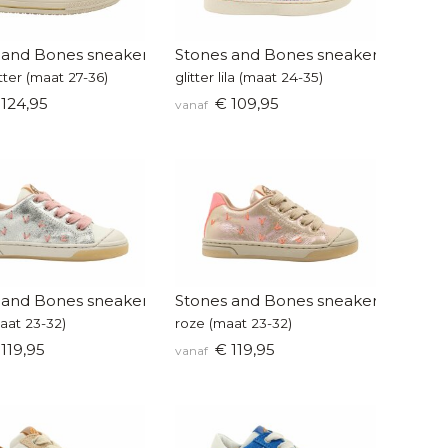
 and Bones sneakers
Stones and Bones sneaker
itter (maat 27-36)
glitter lila (maat 24-35)
124,95
€ 109,95
vanaf
 and Bones sneakertjes
Stones and Bones sneakertjes
maat 23-32)
roze (maat 23-32)
119,95
€ 119,95
vanaf