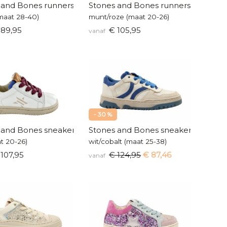
 and Bones runners
Stones and Bones runners
maat 28-40)
munt/roze (maat 20-26)
89,95
€ 105,95
vanaf
- 30 %
 and Bones sneakertje
Stones and Bones sneakers
t 20-26)
wit/cobalt (maat 25-38)
107,95
€ 124,95
€ 87,46
vanaf