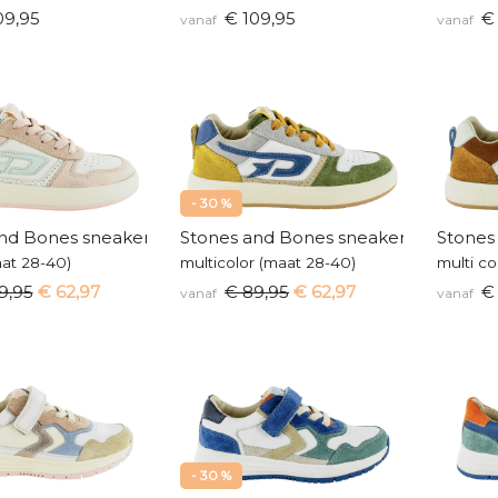
09,95
€ 109,95
€ 
vanaf
vanaf
- 30 %
nd Bones sneakers
Stones and Bones sneakers
Stones
aat 28-40)
multicolor (maat 28-40)
multi c
9,95
€ 62,97
€ 89,95
€ 62,97
€ 
vanaf
vanaf
- 30 %