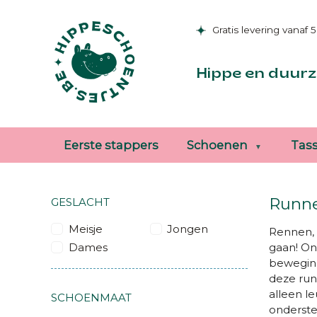
Gratis levering vanaf 
Hippe en duurz
Eerste stappers
Schoenen
Tas
Runne
GESLACHT
Meisje
Jongen
Rennen, 
Dames
gaan!
Onz
beweging
deze run
alleen le
SCHOENMAAT
onderste