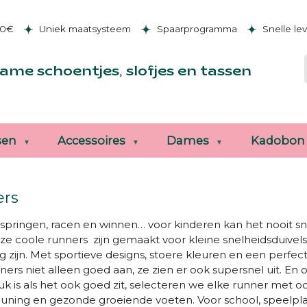
50€
Uniek maatsysteem
Spaarprogramma
Snelle le
ame schoentjes, slofjes en tassen
sen
Accessoires
Dames
Kadobon
rs
springen, racen en winnen… voor kinderen kan het nooit s
e coole runners zijn gemaakt voor kleine snelheidsduivels d
 zijn. Met sportieve designs, stoere kleuren en een perfe
ners niet alleen goed aan, ze zien er ook supersnel uit. En
uk is als het ook goed zit, selecteren we elke runner met o
uning en gezonde groeiende voeten.
Voor school, speelpla