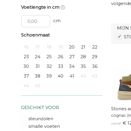
volgende
Voetlengte in cm
cm
MIJN 
Schoenmaat
ST
16
17
18
19
20
21
22
23
24
25
26
27
28
29
30
31
32
33
34
35
36
37
38
39
40
41
42
43
44
45
GESCHIKT VOOR
Stones a
cognac (m
steunzolen
€ 1
vanaf
smalle voeten