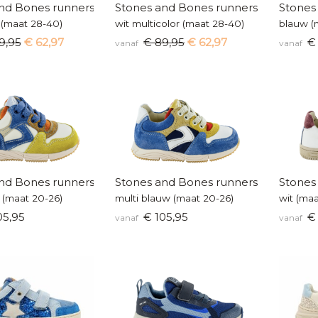
nd Bones runners
Stones and Bones runners
Stones
 (maat 28-40)
wit multicolor (maat 28-40)
blauw (
9,95
€ 62,97
€ 89,95
€ 62,97
€ 
vanaf
vanaf
nd Bones runners
Stones and Bones runners
Stones
 (maat 20-26)
multi blauw (maat 20-26)
wit (maa
05,95
€ 105,95
€ 
vanaf
vanaf