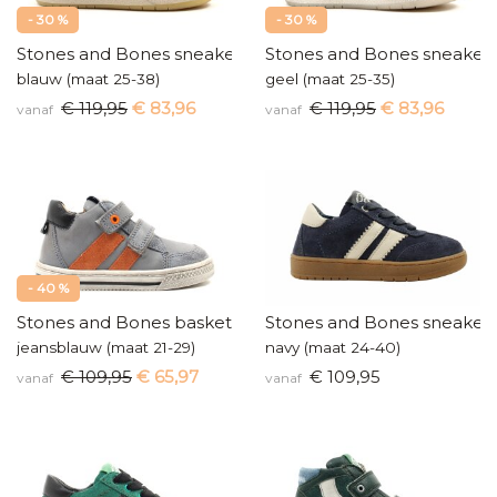
- 30 %
- 30 %
Stones and Bones sneakers
Stones and Bones sneaker
blauw (maat 25-38)
geel (maat 25-35)
€ 119,95
€ 83,96
€ 119,95
€ 83,96
vanaf
vanaf
- 40 %
Stones and Bones basketters
Stones and Bones sneaker
jeansblauw (maat 21-29)
navy (maat 24-40)
€ 109,95
€ 65,97
€ 109,95
vanaf
vanaf