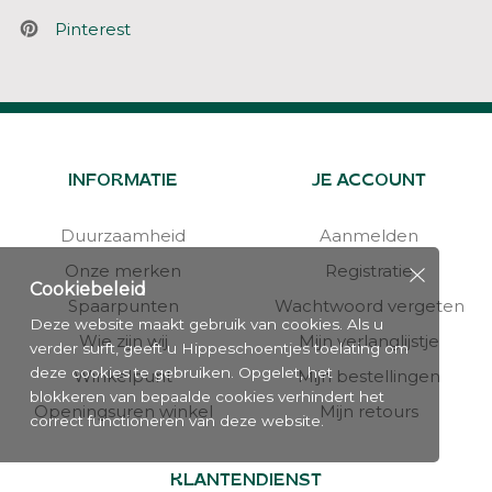
Pinterest
INFORMATIE
JE ACCOUNT
Duurzaamheid
Aanmelden
Onze merken
Registratie
Cookiebeleid
Spaarpunten
Wachtwoord vergeten
Deze website maakt gebruik van cookies. Als u
Wie zijn wij
Mijn verlanglijstje
verder surft, geeft u Hippeschoentjes toelating om
deze cookies te gebruiken. Opgelet, het
Winkelpunt
Mijn bestellingen
blokkeren van bepaalde cookies verhindert het
Openingsuren winkel
Mijn retours
correct functioneren van deze website.
KLANTENDIENST