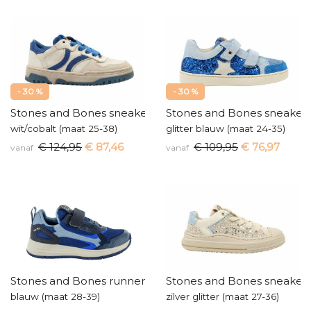
- 30 %
- 30 %
Stones and Bones sneakers
Stones and Bones sneaker
wit/cobalt (maat 25-38)
glitter blauw (maat 24-35)
€ 124,95
€ 87,46
€ 109,95
€ 76,97
vanaf
vanaf
Stones and Bones runners
Stones and Bones sneaker
blauw (maat 28-39)
zilver glitter (maat 27-36)