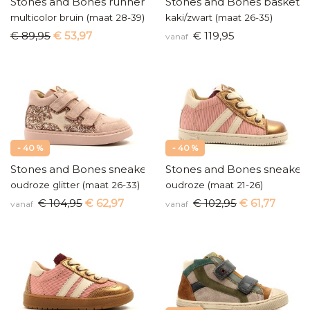
Stones and Bones runners
Stones and Bones baskette
multicolor bruin (maat 28-39)
kaki/zwart (maat 26-35)
€ 89,95
€ 53,97
€ 119,95
vanaf
- 40 %
- 40 %
Stones and Bones sneakers
Stones and Bones sneakert
oudroze glitter (maat 26-33)
oudroze (maat 21-26)
€ 104,95
€ 62,97
€ 102,95
€ 61,77
vanaf
vanaf