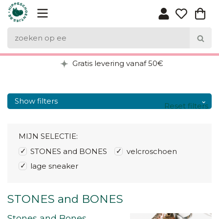
Gratis levering vanaf 50€
Show filters
Reset filters
MIJN SELECTIE:
STONES and BONES
velcroschoen
lage sneaker
STONES and BONES
Stones and Bones,