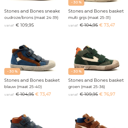
- 30 %
Stones and Bones sneakers
Stones and Bones baskette
oudroze/brons (maat 24-39)
multi grijs (maat 25-31)
€ 109,95
€ 104,95
€ 73,47
vanaf
vanaf
- 30 %
- 30 %
Stones and Bones basketters
Stones and Bones baskette
blauw (maat 25-40)
groen (maat 25-36)
€ 104,95
€ 73,47
€ 109,95
€ 76,97
vanaf
vanaf