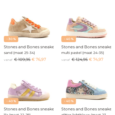
- 30 %
- 40 %
Stones and Bones sneakers
Stones and Bones sneaker
sand (maat 25-34)
multi pastel (maat 24-35)
€ 109,95
€ 76,97
€ 124,95
€ 74,97
vanaf
vanaf
- 40 %
- 40 %
Stones and Bones sneakers
Stones and Bones sneaker
lila (maat 22-29)
glitter lichtblauw (maat 23-36)