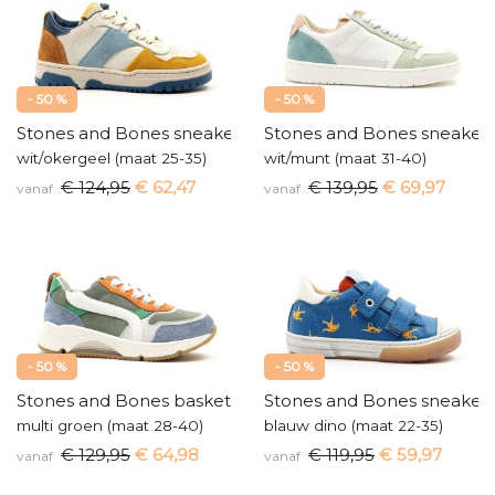
- 50 %
- 50 %
Stones and Bones sneakers
Stones and Bones sneaker
wit/okergeel (maat 25-35)
wit/munt (maat 31-40)
€ 124,95
€ 62,47
€ 139,95
€ 69,97
vanaf
vanaf
- 50 %
- 50 %
Stones and Bones basketters
Stones and Bones sneaker
multi groen (maat 28-40)
blauw dino (maat 22-35)
€ 129,95
€ 64,98
€ 119,95
€ 59,97
vanaf
vanaf