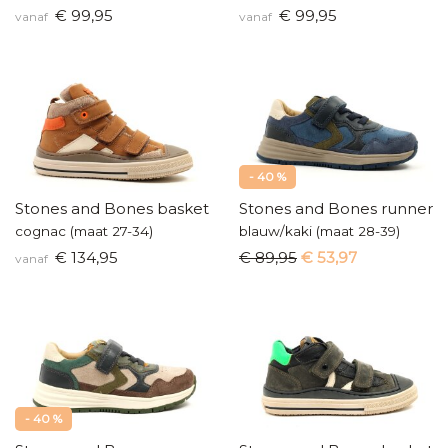
€ 99,95
€ 99,95
vanaf
vanaf
- 40 %
Stones and Bones basketters
Stones and Bones runners
cognac (maat 27-34)
blauw/kaki (maat 28-39)
€ 134,95
€ 89,95
€ 53,97
vanaf
- 40 %