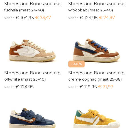
Stones and Bones sneakers
Stones and Bones sneaker
fuchsia (maat 24-40)
wit/cobalt (maat 25-40)
€ 104,95
€ 73,47
€ 124,95
€ 74,97
vanaf
vanaf
- 40 %
Stones and Bones sneakers
Stones and Bones sneaker
offwhite (maat 25-40)
crème cognac (maat 25-38)
€ 124,95
€ 119,95
€ 71,97
vanaf
vanaf