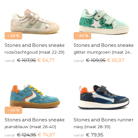
- 40 %
- 40 %
Stones and Bones sneaker
Stones and Bones sneaker
roze/zachtgoud (maat 22-29)
glitter muntgroen (maat 24-35)
€ 107,95
€ 64,77
€ 109,95
€ 65,97
vanaf
vanaf
- 40 %
Stones and Bones sneakers
Stones and Bones runners
jeansblauw (maat 26-40)
navy (maat 28-39)
€ 124,95
€ 74,97
€ 79,95
vanaf
vanaf