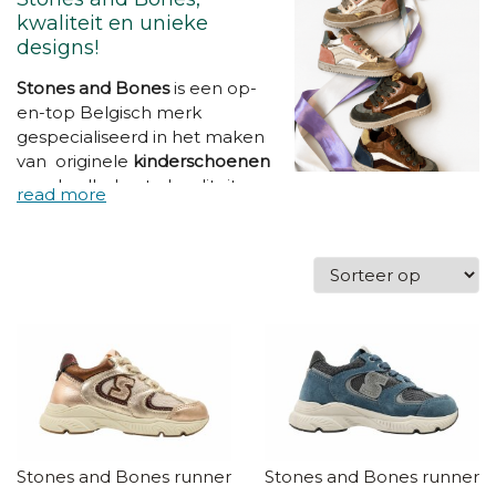
kwaliteit en unieke
designs!
Stones and Bones
is
een op-
en-top Belgisch merk
gespecialiseerd in het maken
van originele
kinderschoenen
van de allerbeste kwaliteit.
Hun slogan
"Eyes love 'm, feet
need 'm"
vat het mooi samen:
deze schoenen worden
vervaardigd met oog voor
detail zonder daarbij in te
boeten aan kwaliteit. Jouw
kind vindt ze fantastisch en jij
kan ervan op aan dat de
voeten van kind de nodige
bescherming krijgen.
Stones and Bones runners
Stones and Bones runners