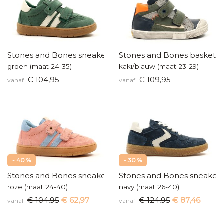
Stones and Bones sneakers
Stones and Bones baskette
groen (maat 24-35)
kaki/blauw (maat 23-29)
€ 104,95
€ 109,95
vanaf
vanaf
- 40 %
- 30 %
Stones and Bones sneakers
Stones and Bones sneaker
roze (maat 24-40)
navy (maat 26-40)
€ 104,95
€ 62,97
€ 124,95
€ 87,46
vanaf
vanaf