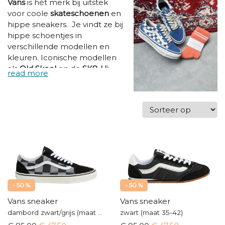
Vans
is hét merk bij uitstek
voor coole
skateschoenen
en
hippe sneakers. Je vindt ze bij
hippe schoentjes in
verschillende modellen en
kleuren. Iconische modellen
als
Old Skool
en de
SK8-Hi
Basketters. Maar ook de
classic instappers en de
ERA
Sneakers.
Vans zijn een
must-
have
voor elke schoenenkast.
Voor hippe tieners en hippe
moeders, want ze lopen van
maat 35 tot 42!
- 50 %
- 50 %
Vans sneaker
Vans sneaker
dambord zwart/grijs (maat 35-42)
zwart (maat 35-42)