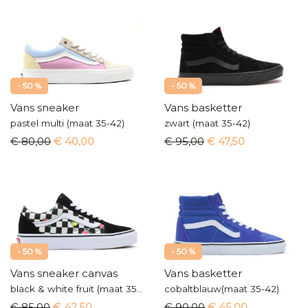
- 50 %
- 50 %
Vans sneaker
Vans basketter
pastel multi (maat 35-42)
zwart (maat 35-42)
€ 80,00
€ 40,00
€ 95,00
€ 47,50
- 50 %
- 50 %
Vans sneaker canvas
Vans basketter
black & white fruit (maat 35-42)
cobaltblauw(maat 35-42)
€ 85,00
€ 42,50
€ 90,00
€ 45,00