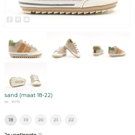
Facebook
Pinterest
Email
sand (maat 18-22)
Nr.: 19715
18
19
20
21
22
Je voetlengte