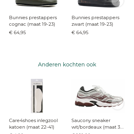
Bunnies prestappers
Bunnies prestappers
cognac (maat 19-23)
zwart (maat 19-23)
€ 64,95
€ 64,95
Anderen kochten ook
Care4shoes inlegzool
Saucony sneaker
katoen (maat 22-41)
wit/bordeaux (maat 35-
42)