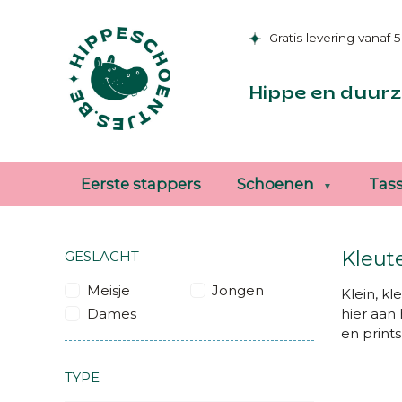
Gratis levering vanaf 
Hippe en duurz
Eerste stappers
Schoenen
Tas
Kleut
GESLACHT
Meisje
Jongen
Klein, kl
Dames
hier aan 
en prints
TYPE