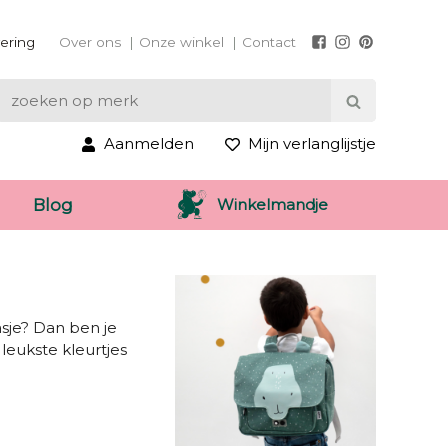
vering
Over ons
Onze winkel
Contact
Aanmelden
Mijn verlanglijstje
Winkelmandje
Blog
asje? Dan ben je
 leukste kleurtjes