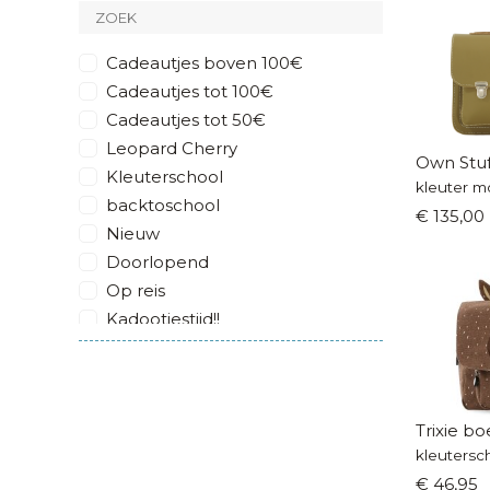
Cadeautjes boven 100€
Cadeautjes tot 100€
Cadeautjes tot 50€
Leopard Cherry
Own Stuf
Kleuterschool
kleuter m
backtoschool
€ 135,00
Nieuw
Doorlopend
Op reis
Kadootjestijd!!
Trixie b
kleutersc
€ 46,95