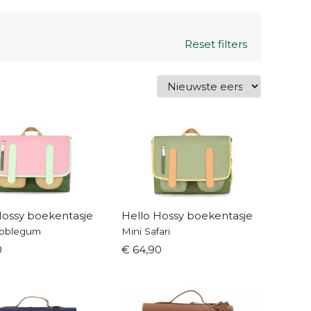
Reset filters
Hossy boekentasje
Hello Hossy boekentasje
ubblegum
Mini Safari
0
€ 64,90