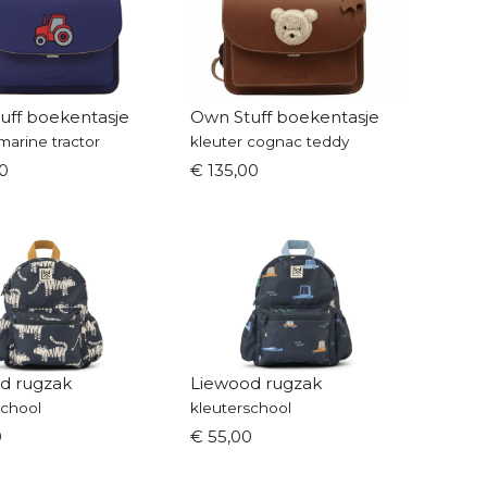
uff boekentasje
Own Stuff boekentasje
marine tractor
kleuter cognac teddy
0
€ 135,00
d rugzak
Liewood rugzak
school
kleuterschool
0
€ 55,00