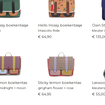
ssy boekentasje
Hello Hossy boekentasje
Own St
n
Mascots Ride
kleuter 
€ 64,90
€ 135,0
emon boekentas
Sticky lemon boekentas
Liewoo
midnight + moon
gingham flower + rose
kleuter
€ 64,95
€ 55,0