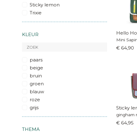
Sticky lemon
Trixie
Hello Ho
KLEUR
Mini Sapi
€ 64,90
paars
beige
bruin
groen
blauw
roze
grijs
Sticky l
gingham 
€ 64,95
THEMA