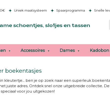
50€
Uniek maatsysteem
Spaarprogramma
Snelle le
ame schoentjes, slofjes en tassen
sen
Accessoires
Dames
Kadobon
er boekentasjes
ein kleutertje... ben je op zoek naar een superleuk boekent
het juiste adres. Ontdek snel onze uitgebreide collectie. De
 speciaal voor jou uitgekozen!