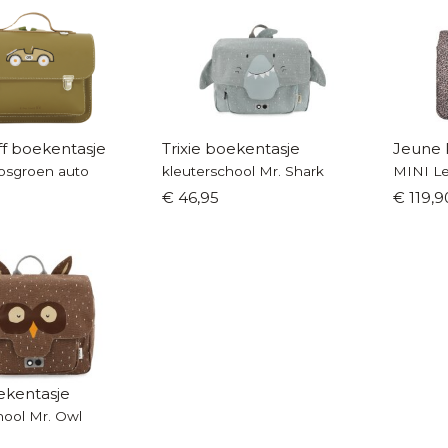
f boekentasje
Trixie boekentasje
Jeune 
osgroen auto
kleuterschool Mr. Shark
MINI Le
€ 46,95
€ 119,9
oekentasje
hool Mr. Owl