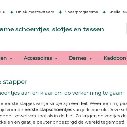
50€
Uniek maatsysteem
Spaarprogramma
Snelle le
ame schoentjes, slofjes en tassen
sen
Accessoires
Dames
Kadobon
e stapper
oentjes aan en klaar om op verkenning te gaan!
e eerste stapjes van je kindje zijn een feit. Weer een mijlpa
 tijd voor de
eerste
stapschoentjes
van je kleine uk. Deze sc
soepel, zowel van zool als in de hiel. Zo krijgen de voetjes 
kkelen en gaat je peuter onbezorgd de wereld tegemoet!