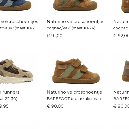
 velcroschoentjes
Naturino velcroschoentjes
Naturi
blauw/lichtblauw (maat 18-24)
cognac/kaki (maat 18-24)
€ 91,00
€ 92,0
 runners
Naturino velcroschoentje
Naturi
at 22-30)
BAREFOOT bruin/kaki (maat 19-24)
9,95
€ 90,00
€ 90,0