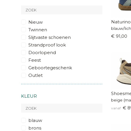
Naturino
Nieuw
Twinnen
€ 91,00
Slijtvaste schoenen
Strandproof look
Doorlopend
Feest
Geboortegeschenk
Outlet
Shoesme
KLEUR
beige (ma
€ 8
vanaf
blauw
brons