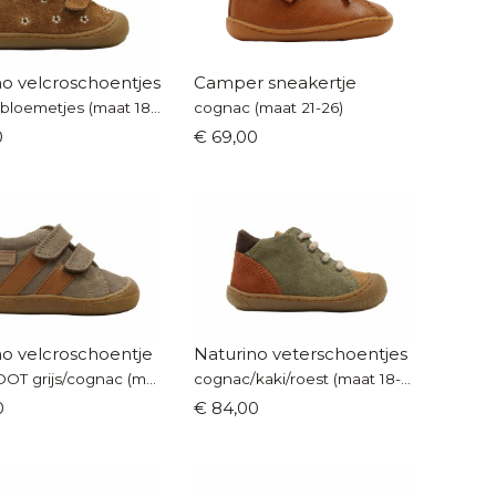
no velcroschoentjes
Camper sneakertje
cognac bloemetjes (maat 18-23)
cognac (maat 21-26)
0
€ 69,00
no velcroschoentje
Naturino veterschoentjes
BAREFOOT grijs/cognac (maat 19-24)
cognac/kaki/roest (maat 18-24)
0
€ 84,00