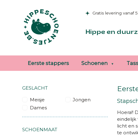
Gratis levering vanaf 
Hippe en duurz
Eerste stappers
Schoenen
Tas
Eerst
GESLACHT
Meisje
Jongen
Stapsch
Dames
Hoera!! D
eindelijk
licht en 
SCHOENMAAT
te ontwi