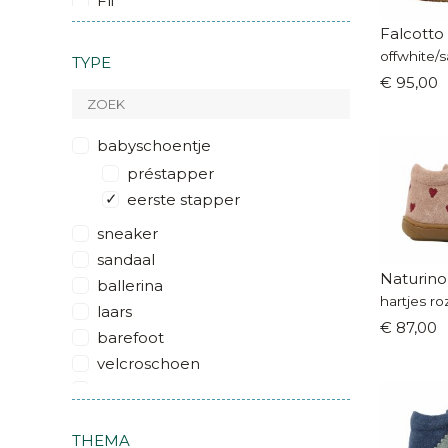
Eli
Froddo
Falcotto
Hip
TYPE
Naturino
€ 95,00
Ocra
Petasil
babyschoentje
Pinocchio
préstapper
Pom d'Api
eerste stapper
Romagnoli
sneaker
Shoesme
sandaal
ShooPom by Pom d'Api
Naturino
ballerina
Stabifoot
hartjes ro
laars
STONES and BONES
€ 87,00
barefoot
velcroschoen
veterschoen
warm gevoerd
THEMA
veters