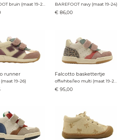
BAREFOOT bruin (maat 19-24)
BAREFOOT navy (maat 19-24)
0
€ 86,00
to runner
Falcotto baskettertje
a (maat 19-26)
offwhite/leo multi (maat 19-26)
5
€ 95,00