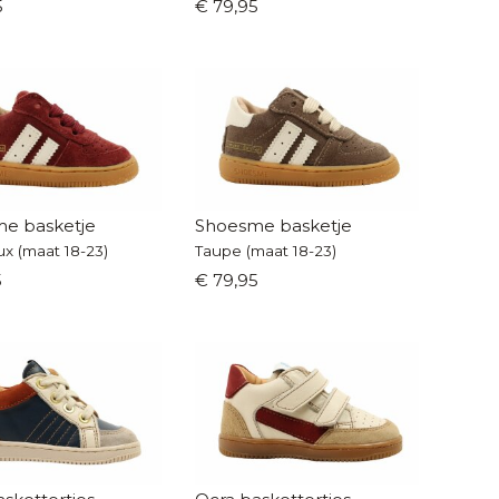
5
€ 79,95
e basketje
Shoesme basketje
x (maat 18-23)
Taupe (maat 18-23)
5
€ 79,95