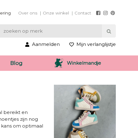
vering
Over ons
Onze winkel
Contact
Aanmelden
Mijn verlanglijstje
Winkelmandje
Blog
al bereikt en
hoentjes zijn nog
de kans om optimaal