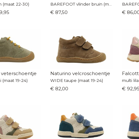
in (maat 22-30)
BAREFOOT vlinder bruin (maat 19-24)
9,95
€ 87,50
€ 86,0
 veterschoentje
Naturino velcroschoentje
Falcot
 (maat 19-24)
WIDE taupe (maat 19-24)
multi lil
€ 82,00
€ 92,9