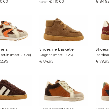
0,00
€ 110,00
€ 84,9
vanaf
ners
Shoesme basketje
Shoesm
 bruin (maat 20-26)
Cognac (maat 19-23)
Bordeau
22,95
€ 84,95
€ 79,9