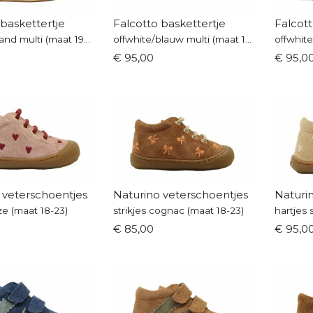
 baskettertje
Falcotto baskettertje
Falcott
offwhite/sand multi (maat 19-26)
offwhite/blauw multi (maat 19-26)
€ 95,00
€ 95,0
 veterschoentjes
Naturino veterschoentjes
Naturi
ze (maat 18-23)
strikjes cognac (maat 18-23)
hartjes 
€ 85,00
€ 95,0