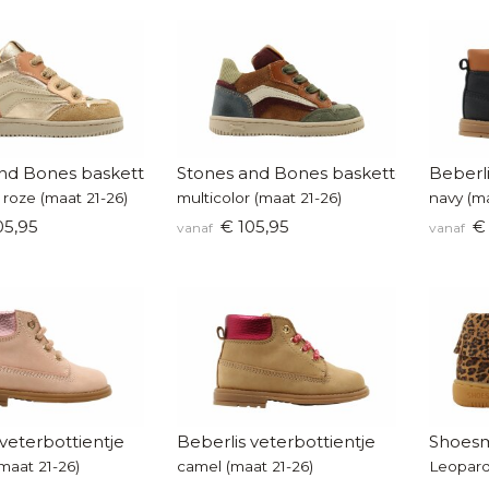
nd Bones baskettertje
Stones and Bones baskettertje
Beberli
 roze (maat 21-26)
multicolor (maat 21-26)
navy (ma
05,95
€ 105,95
€ 
vanaf
vanaf
veterbottientje
Beberlis veterbottientje
Shoesm
maat 21-26)
camel (maat 21-26)
Leopard