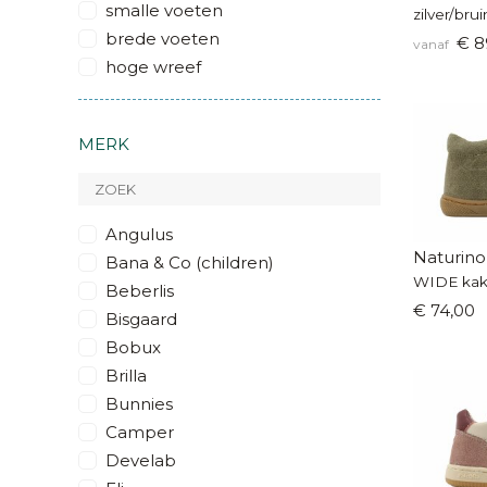
smalle voeten
zilver/bru
brede voeten
€ 8
vanaf
hoge wreef
MERK
Angulus
Naturino
Bana & Co (children)
WIDE kaki
Beberlis
€ 74,00
Bisgaard
Bobux
Brilla
Bunnies
Camper
Develab