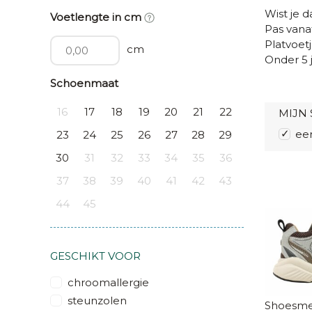
Wist je da
Voetlengte in cm
Pas vanaf
Platvoetj
cm
Onder 5 
Schoenmaat
16
17
18
19
20
21
22
MIJN 
ee
23
24
25
26
27
28
29
30
31
32
33
34
35
36
37
38
39
40
41
42
43
44
45
GESCHIKT VOOR
chroomallergie
steunzolen
Shoesme