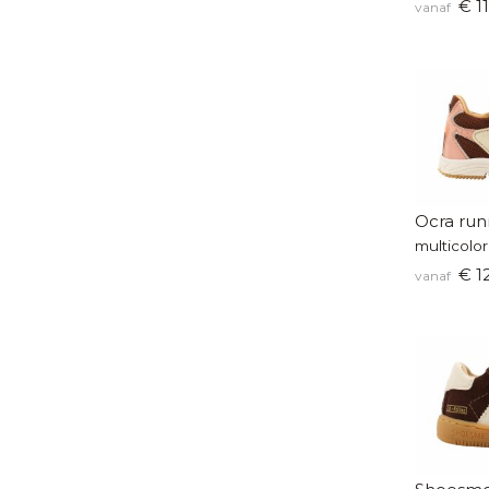
€ 11
vanaf
Ocra run
multicolor
€ 1
vanaf