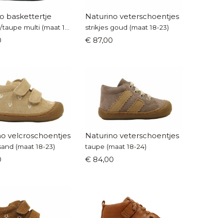
o baskettertje
Naturino veterschoentjes
offwhite/taupe multi (maat 19-26)
strikjes goud (maat 18-23)
0
€ 87,00
no velcroschoentjes
Naturino veterschoentjes
sand (maat 18-23)
taupe (maat 18-24)
0
€ 84,00