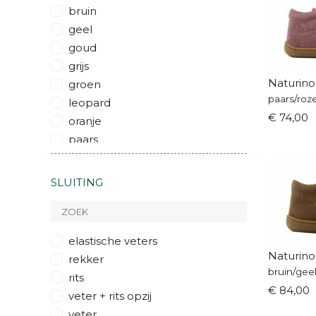
bruin
geel
goud
grijs
Naturino
groen
paars/roze
leopard
€ 74,00
oranje
paars
rood
roze
SLUITING
wit
zilver
zwart
elastische veters
glitter
Naturino
rekker
multicolor
rits
metallic
€ 84,00
veter + rits opzij
veter