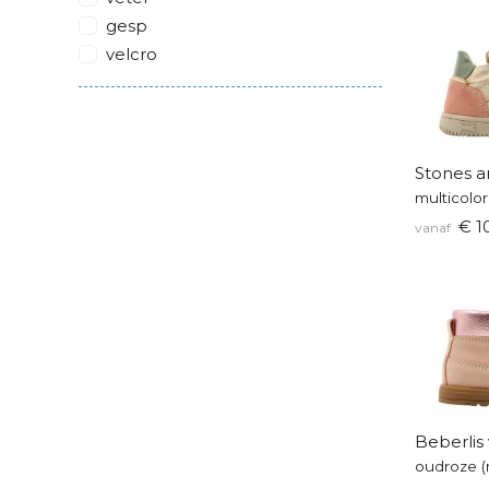
gesp
velcro
Stones a
multicolor
€ 1
vanaf
Beberlis 
oudroze (