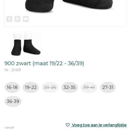
Facebook
Pinterest
Email
900 zwart (maat 19/22 - 36/39)
Nr.: 20631
16-18
19-22
23-26
32-35
39-41
27-31
36-39
Voeg toe aan je verlanglijstje
vanaf