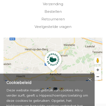
Verzending
Bestellen
Retourneren
Veelgestelde vragen
Cookiebeleid
Deze website maakt gebruik van cookies. Als u
verder surft, geeft u Hippeschoentjes toelating om
deze cookies te gebruiken. Opgelet, het
blokkeren van bepaalde cookies verhindert het