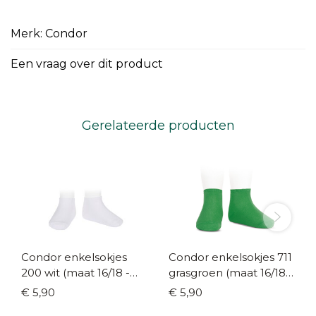
Merk: Condor
Een vraag over dit product
Gerelateerde producten
Condor enkelsokjes
Condor enkelsokjes 711
200 wit (maat 16/18 -
grasgroen (maat 16/18 -
36/39)
36/39)
€ 5,90
€ 5,90