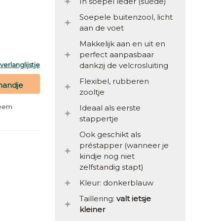
In soepel leder (suède)
Soepele buitenzool, licht
aan de voet
Makkelijk aan en uit en
perfect aanpasbaar
erlanglijstje
dankzij de velcrosluiting
Flexibel, rubberen
mandje
zooltje
teem
Ideaal als eerste
stappertje
Ook geschikt als
préstapper (wanneer je
kindje nog niet
zelfstandig stapt)
Kleur: donkerblauw
Taillering:
valt ietsje
kleiner