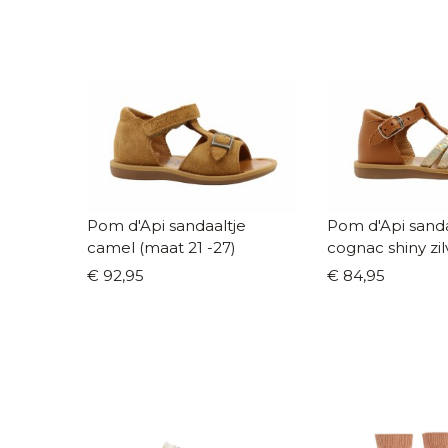
Pom d'Api sandaaltje
Pom d'Api sanda
camel (maat 21 -27)
cognac shiny zi
20 -27)
€ 92,95
€ 84,95