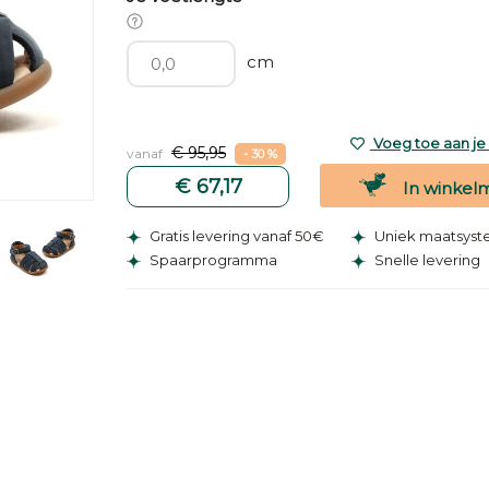
cm
Voeg toe aan je v
€ 95,95
vanaf
- 30 %
€ 67,17
In winkel
Gratis levering vanaf 50€
Uniek maatsys
Spaarprogramma
Snelle levering