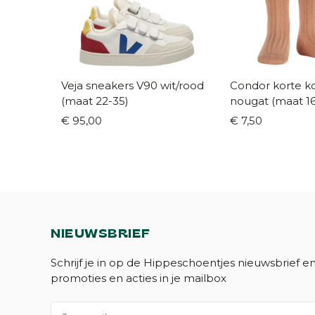
Veja sneakers V90 wit/rood
Condor korte kous
(maat 22-35)
nougat (maa
€ 95,00
€ 7,50
NIEUWSBRIEF
Schrijf je in op de Hippeschoentjes nieuwsbrief e
promoties en acties in je mailbox