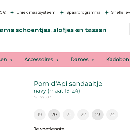
50€
Uniek maatsysteem
Spaarprogramma
Snelle le
ame schoentjes, slofjes en tassen
sen
Accessoires
Dames
Kadobon
Pom d'Api sandaaltje
navy (maat 19-24)
Nr.: 22607
19
20
21
22
23
24
Je voetlengte