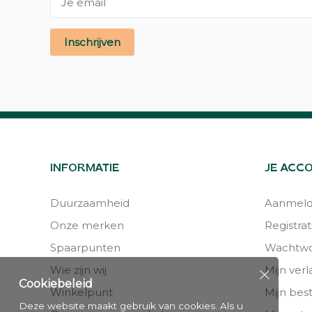
Inschrijven
INFORMATIE
JE ACC
Duurzaamheid
Aanmel
Onze merken
Registrat
Spaarpunten
Wachtwo
Wie zijn wij
Mijn verla
Cookiebeleid
Winkelpunt
Mijn bes
Deze website maakt gebruik van cookies. Als u