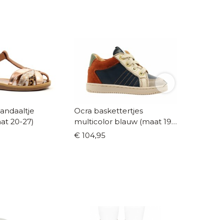
andaaltje
Ocra baskettertjes
Naturin
at 20-27)
multicolor blauw (maat 19-
sand (m
24)
€ 104,95
€ 85,0