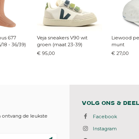
 677
Veja sneakers V90 wit
Liewood pet
t 16/18 - 36/39)
groen (maat 23-39)
munt
€ 95,00
€ 27,00
VOLG ONS & DEE
n ontvang de leukste
Facebook
Instagram