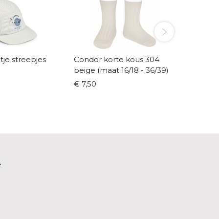
je streepjes
Condor korte kous 304
Veja sn
beige (maat 16/18 - 36/39)
wit/ora
€ 7,50
€ 95,0
L