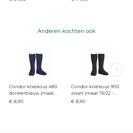
Anderen kochten ook
Condor kniekous 480
Condor kniekous 900
donkerblauw (maat
zwart (maat 19/22 -
19/22 - 36/39)
36/39)
€ 8,90
€ 8,90