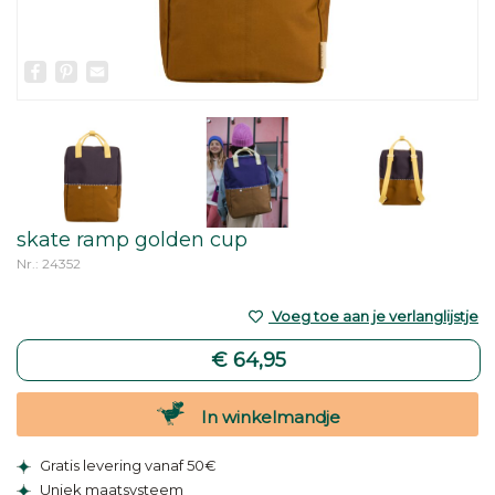
Facebook
Pinterest
Email
skate ramp golden cup
Nr.: 24352
Voeg toe aan je verlanglijstje
€ 64,95
In winkelmandje
Gratis levering vanaf 50€
Uniek maatsysteem