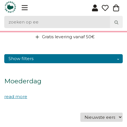
Gratis levering vanaf 50€
Show filters
Moederdag