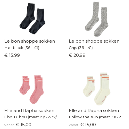
Le bon shoppe sokken
Le bon shoppe sokken
Her black (36 - 41)
Grijs (36 - 41)
€ 15,99
€ 20,99
Elle and Rapha sokken
Elle and Rapha sokken
Chou Chou (maat 19/22-37/41)
Follow the sun (maat 19/22-37/41)
€ 15,00
€ 15,00
vanaf
vanaf