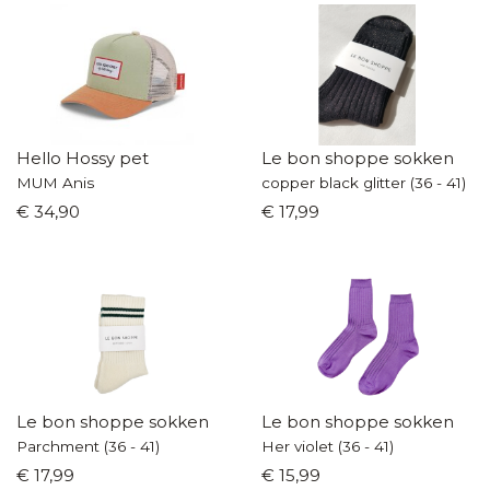
Hello Hossy pet
Le bon shoppe sokken
MUM Anis
copper black glitter (36 - 41)
€ 34,90
€ 17,99
Le bon shoppe sokken
Le bon shoppe sokken
Parchment (36 - 41)
Her violet (36 - 41)
€ 17,99
€ 15,99