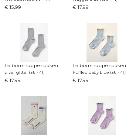
€ 15,99
€ 17,99
Le bon shoppe sokken
Le bon shoppe sokken
zilver glitter (36 - 41)
Ruffled baby blue (36 - 41)
€ 17,99
€ 17,99