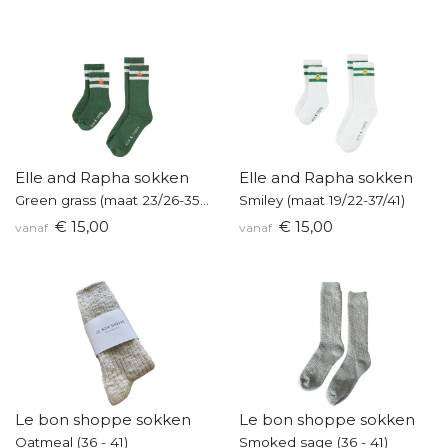
Elle and Rapha sokken
Elle and Rapha sokken
Green grass (maat 23/26-35/37)
Smiley (maat 19/22-37/41)
€ 15,00
€ 15,00
vanaf
vanaf
Le bon shoppe sokken
Le bon shoppe sokken
Oatmeal (36 - 41)
Smoked sage (36 - 41)