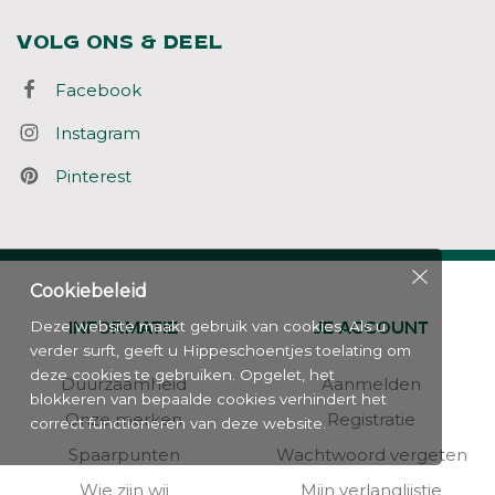
VOLG ONS & DEEL
Facebook
Instagram
Pinterest
Cookiebeleid
Deze website maakt gebruik van cookies. Als u
INFORMATIE
JE ACCOUNT
verder surft, geeft u Hippeschoentjes toelating om
deze cookies te gebruiken. Opgelet, het
Duurzaamheid
Aanmelden
blokkeren van bepaalde cookies verhindert het
Onze merken
Registratie
correct functioneren van deze website.
Spaarpunten
Wachtwoord vergeten
Wie zijn wij
Mijn verlanglijstje