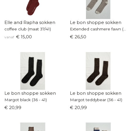
Elle and Rapha sokken
Le bon shoppe sokken
coffee club (maat 37/41)
Extended cashmere fawn (36 - 41)
€ 15,00
€ 26,50
vanaf
Le bon shoppe sokken
Le bon shoppe sokken
Margot black (36 - 41)
Margot teddybear (36 - 41)
€ 20,99
€ 20,99