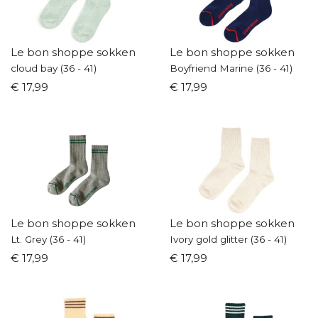
Le bon shoppe sokken
Le bon shoppe sokken
cloud bay (36 - 41)
Boyfriend Marine (36 - 41)
€ 17,99
€ 17,99
Le bon shoppe sokken
Le bon shoppe sokken
Lt. Grey (36 - 41)
Ivory gold glitter (36 - 41)
€ 17,99
€ 17,99