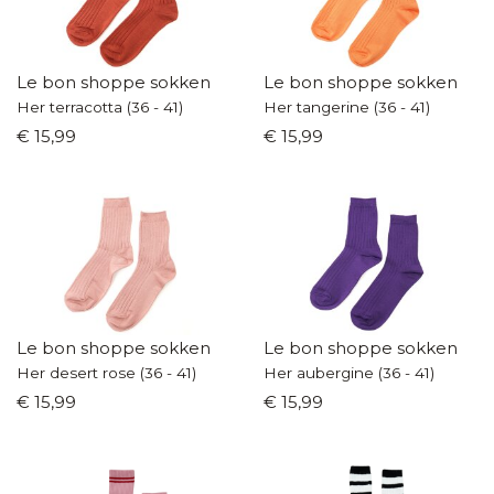
Le bon shoppe sokken
Le bon shoppe sokken
Her terracotta (36 - 41)
Her tangerine (36 - 41)
€ 15,99
€ 15,99
Le bon shoppe sokken
Le bon shoppe sokken
Her desert rose (36 - 41)
Her aubergine (36 - 41)
€ 15,99
€ 15,99