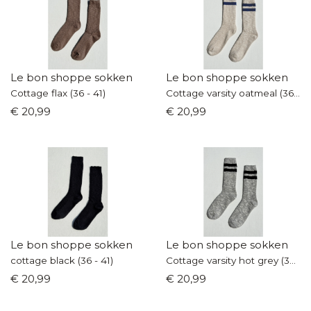
Le bon shoppe sokken
Le bon shoppe sokken
Cottage flax (36 - 41)
Cottage varsity oatmeal (36 - 41)
€ 20,99
€ 20,99
Le bon shoppe sokken
Le bon shoppe sokken
cottage black (36 - 41)
Cottage varsity hot grey (36 - 41)
€ 20,99
€ 20,99