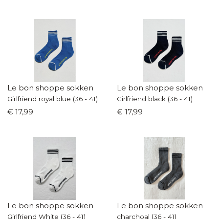
Le bon shoppe sokken
Le bon shoppe sokken
Girlfriend royal blue (36 - 41)
Girlfriend black (36 - 41)
€ 17,99
€ 17,99
Le bon shoppe sokken
Le bon shoppe sokken
Girlfriend White (36 - 41)
charchoal (36 - 41)