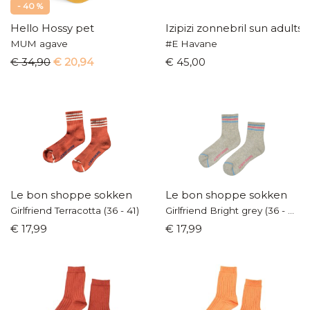
- 40 %
Hello Hossy pet
Izipizi zonnebril sun adults
MUM agave
#E Havane
€ 34,90
€ 20,94
€ 45,00
Le bon shoppe sokken
Le bon shoppe sokken
Girlfriend Terracotta (36 - 41)
Girlfriend Bright grey (36 - 41)
€ 17,99
€ 17,99