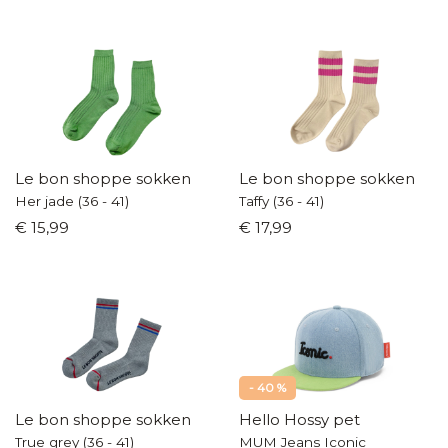
Le bon shoppe sokken
Le bon shoppe sokken
Her jade (36 - 41)
Taffy (36 - 41)
€ 15,99
€ 17,99
- 40 %
Le bon shoppe sokken
Hello Hossy pet
True grey (36 - 41)
MUM Jeans Iconic