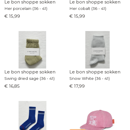
Le bon shoppe sokken
Le bon shoppe sokken
Her porcelain (36 - 41)
Her cobalt (36 - 41)
€ 15,99
€ 15,99
Le bon shoppe sokken
Le bon shoppe sokken
Swing dried sage (36 - 41)
Snow White (36 - 41)
€ 16,85
€ 17,99