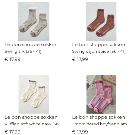
Le bon shoppe sokken
Le bon shoppe sokken
Swing silk (36 - 41)
Swing cajun spice (36 - 41)
€ 17,99
€ 17,99
Le bon shoppe sokken
Le bon shoppe sokken
Ruffled soft white navy (36 - 41)
Embroidered boyfriend amour pink (36 - 41)
€ 17,99
€ 17,99