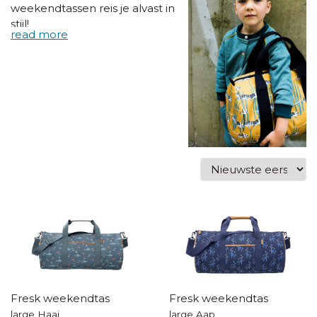
weekendtassen reis je alvast in
stijl!
Fresk weekendtas
Fresk weekendtas
large Haai
large Aap