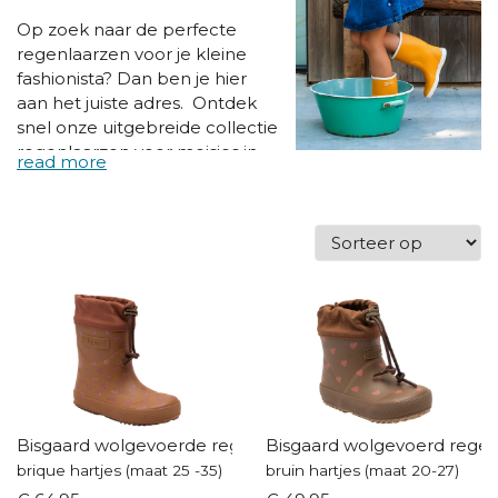
Op zoek naar de perfecte
regenlaarzen voor je kleine
fashionista? Dan ben je hier
aan het juiste adres. Ontdek
snel onze uitgebreide collectie
regenlaarzen voor meisjes in
alle kleuren van de
regenboog en met de
allerleukste prints. Ze houden
de voetjes lekker droog dus je
kind kan ook op regenachtige
dagen onbezorgd buiten
spelen.
Bisgaard wolgevoerde regenlaars
Bisgaard wolgevoerd regen
brique hartjes (maat 25 -35)
bruin hartjes (maat 20-27)