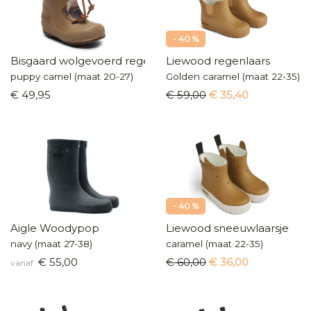
- 40 %
Bisgaard wolgevoerd regenlaarsje
Liewood regenlaars
puppy camel (maat 20-27)
Golden caramel (maat 22-35)
€ 49,95
€ 59,00
€ 35,40
- 40 %
Aigle Woodypop
Liewood sneeuwlaarsje
navy (maat 27-38)
caramel (maat 22-35)
€ 55,00
€ 60,00
€ 36,00
vanaf