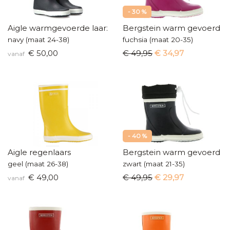
- 30 %
Aigle warmgevoerde laarzen
Bergstein warm gevoerd
navy (maat 24-38)
fuchsia (maat 20-35)
€ 50,00
€ 49,95
€ 34,97
vanaf
- 40 %
Aigle regenlaars
Bergstein warm gevoerd
geel (maat 26-38)
zwart (maat 21-35)
€ 49,00
€ 49,95
€ 29,97
vanaf