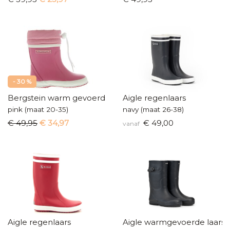
- 30 %
Bergstein warm gevoerd
Aigle regenlaars
pink (maat 20-35)
navy (maat 26-38)
€ 49,95
€ 34,97
€ 49,00
vanaf
Aigle regenlaars
Aigle warmgevoerde laars