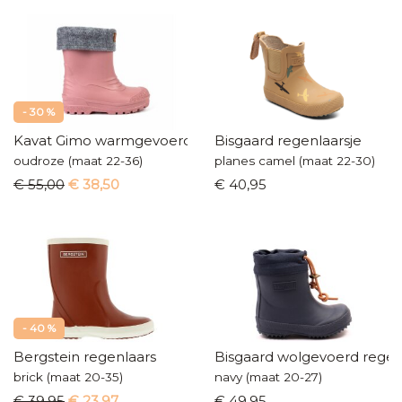
- 30 %
Kavat Gimo warmgevoerde laarzen
Bisgaard regenlaarsje
oudroze (maat 22-36)
planes camel (maat 22-30)
€ 55,00
€ 38,50
€ 40,95
- 40 %
Bergstein regenlaars
Bisgaard wolgevoerd regen
brick (maat 20-35)
navy (maat 20-27)
€ 39,95
€ 23,97
€ 49,95