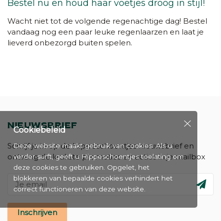
Bestel nu en houd haar voetjes droog in stijl!
Wacht niet tot de volgende regenachtige dag! Bestel
vandaag nog een paar leuke regenlaarzen en laat je
lieverd onbezorgd buiten spelen.
NIEUWSBRIEF
Cookiebeleid
Schrijf je in op de Hippeschoentjes nieuwsbrief en
Deze website maakt gebruik van cookies. Als u
ontvang de leukste promoties en acties in je mailbox
verder surft, geeft u Hippeschoentjes toelating om
deze cookies te gebruiken. Opgelet, het
blokkeren van bepaalde cookies verhindert het
correct functioneren van deze website.
Inschrijven