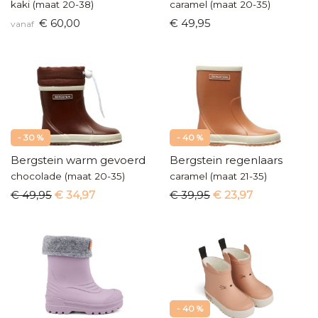
kaki (maat 20-38)
caramel (maat 20-35)
€ 60,00
€ 49,95
vanaf
- 30 %
- 40 %
Bergstein warm gevoerd
Bergstein regenlaars
chocolade (maat 20-35)
caramel (maat 21-35)
€ 49,95
€ 34,97
€ 39,95
€ 23,97
- 40 %