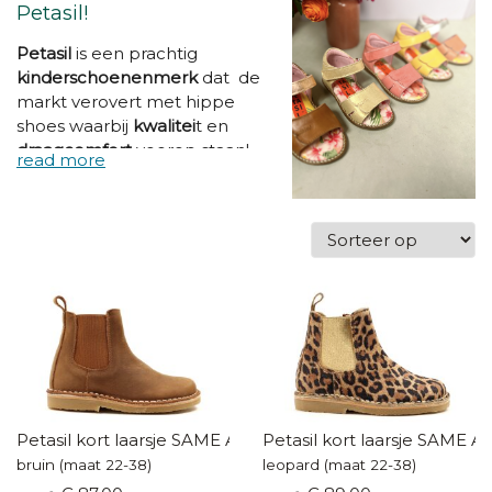
Petasil!
Petasil
is een prachtig
kinderschoenenmerk
dat de
markt verovert met hippe
shoes waarbij
kwalitei
t en
draagcomfort
voorop staan!
De
kinderschoenen
worden
geproduceerd in het hart van
de Portugese schoenindustrie
en zijn vervaardigd van 100%
kwaliteitsleder. Dankzij de
soepele
crêpezolen
zitten
deze kinderschoenen zalig
comfortabel! Met deze
kleurrijke schoentjes aan je
voeten kan je de hele wereld
aan!
Petasil kort laarsje SAME AS LAST YEAR
Petasil kort laarsje SAME 
bruin (maat 22-38)
leopard (maat 22-38)