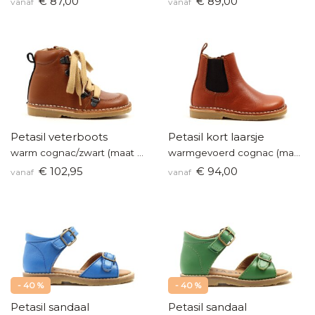
€ 87,00
€ 89,00
vanaf
vanaf
Petasil veterboots
Petasil kort laarsje
warm cognac/zwart (maat 25-34)
warmgevoerd cognac (maat 22-35)
€ 102,95
€ 94,00
vanaf
vanaf
- 40 %
- 40 %
Petasil sandaal
Petasil sandaal