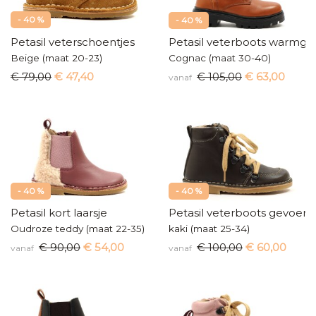
- 40 %
- 40 %
Petasil veterschoentjes
Petasil veterboots warmge
Beige (maat 20-23)
Cognac (maat 30-40)
€ 79,00
€ 47,40
€ 105,00
€ 63,00
vanaf
- 40 %
- 40 %
Petasil kort laarsje
Petasil veterboots gevoerd
Oudroze teddy (maat 22-35)
kaki (maat 25-34)
€ 90,00
€ 54,00
€ 100,00
€ 60,00
vanaf
vanaf