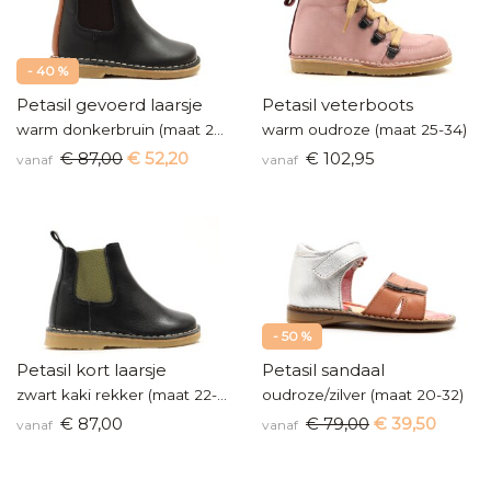
- 40 %
Petasil gevoerd laarsje
Petasil veterboots
warm donkerbruin (maat 22-35)
warm oudroze (maat 25-34)
€ 87,00
€ 52,20
€ 102,95
vanaf
vanaf
- 50 %
Petasil kort laarsje
Petasil sandaal
zwart kaki rekker (maat 22-35)
oudroze/zilver (maat 20-32)
€ 87,00
€ 79,00
€ 39,50
vanaf
vanaf