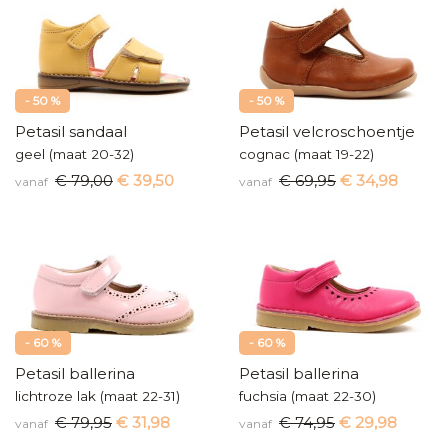
- 50 %
- 50 %
Petasil sandaal
Petasil velcroschoentje
geel (maat 20-32)
cognac (maat 19-22)
€ 79,00
€ 39,50
€ 69,95
€ 34,98
vanaf
vanaf
- 60 %
- 60 %
Petasil ballerina
Petasil ballerina
lichtroze lak (maat 22-31)
fuchsia (maat 22-30)
€ 79,95
€ 31,98
€ 74,95
€ 29,98
vanaf
vanaf