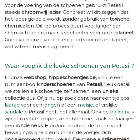
Voor de voering van de schoenen gebruikt Petasil
steeds
chroomvrij leder
. Concreet wil dit zeggen dat
het leder gelooid wordt
zonder
gebruik van
toxische
chemicaliën
. Dit looiproces duurt veel langer dan
chemisch looien, maar is veel beter voor onze
planeet
.
Goed voor onze voeten én goed voor onze planeet,
wat wil een mens nog meer?
Waar koop ik die leuke schoenen van Petasil?
In onze
webshop
,
hippeschoentjes.be,
vind je een
ruim aanbod
kinderschoenen
van
Petasil
. Leuk detail,
we stellen elk schoentje zelf samen, een
unieke
collectie
dus. Of je nu op zoek bent naar een tijdloos
laarsje
voor een
jongen
of een
meisje
, of vrolijke
sandalen
,
Petasil
heeft het allemaal. Ook de
ballerina's
zijn een echte topper, ze hebben net zoals de laarsjes
een
ronde neus
. Hierdoor hebben de tenen veel
bewegingsvrijheid en kunnen de voetjes zich
onbelemmerd ontwikkelen. De soepele
crêpezolen