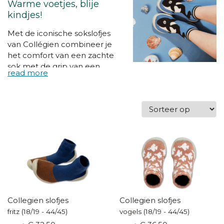
Warme voetjes, blije
kindjes!
Met de iconische sokslofjes
van Collégien combineer je
het comfort van een zachte
sok met de grip van een
pantoffel. Ideaal voor thuis, op
school of in de opvang. Dankzij
de flexibele antislipzool,
ademende materialen en
vrolijke kleuren zijn Collégien
slofjes al jarenlang een favoriet
bij kinderen én ouders. Ze
worden met veel
vakmanschap gemaakt in
Frankrijk. Bovendien zijn ze
verkrijgbaar voor het hele
gezin én machinewasbaar op
Collegien slofjes
Collegien slofjes
30°!
fritz (18/19 - 44/45)
vogels (18/19 - 44/45)