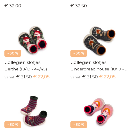
€ 32,00
€ 32,50
- 30 %
- 30 %
Collegien slofjes
Collegien slofjes
Berthe (18/19 - 44/45)
Gingerbread house (18/19 - 44/45)
€ 31,50
€ 22,05
€ 31,50
€ 22,05
vanaf
vanaf
- 30 %
- 30 %