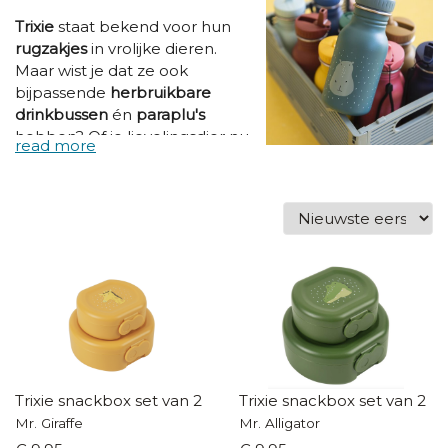
Trixie
staat bekend voor hun
rugzakjes
in vrolijke dieren.
Maar wist je dat ze ook
bijpassende
herbruikbare
drinkbussen
én
paraplu's
hebben? Of je lievelingsdier nu
een flamingo, aap of een krab
is, bij
Trixie
vind je ze allemaal.
Mix en match erop op, kies
een leuke
drinkfles
bij je
favoriete
rugzakje
en ga op
avontuur!
Trixie snackbox set van 2
Trixie snackbox set van 2
Mr. Giraffe
Mr. Alligator