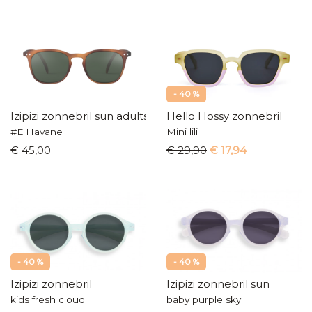
- 40 %
Izipizi zonnebril sun adults
Hello Hossy zonnebril
#E Havane
Mini lili
€ 45,00
€ 29,90
€ 17,94
- 40 %
- 40 %
Izipizi zonnebril
Izipizi zonnebril sun
kids fresh cloud
baby purple sky