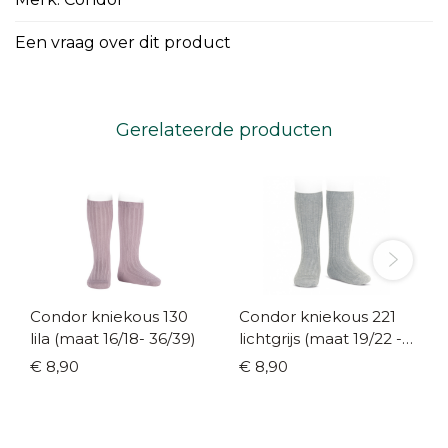
Een vraag over dit product
Gerelateerde producten
Condor kniekous 130
Condor kniekous 221
lila (maat 16/18- 36/39)
lichtgrijs (maat 19/22 -
36/39)
€ 8,90
€ 8,90