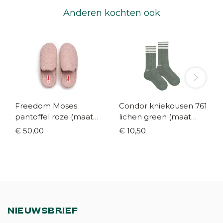
Anderen kochten ook
Freedom Moses
Condor kniekousen 761
pantoffel roze (maat
lichen green (maat
30-42)
23/26 - 36/39)
€ 50,00
€ 10,50
NIEUWSBRIEF