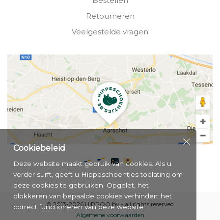
Bestellen
Retourneren
Veelgestelde vragen
Cookiebeleid
Deze website maakt gebruik van cookies. Als u
verder surft, geeft u Hippeschoentjes toelating om
deze cookies te gebruiken. Opgelet, het
blokkeren van bepaalde cookies verhindert het
© 2013-2026 HIPPOO bv - all rights reserved
correct functioneren van deze website.
Algemene voorwaarden