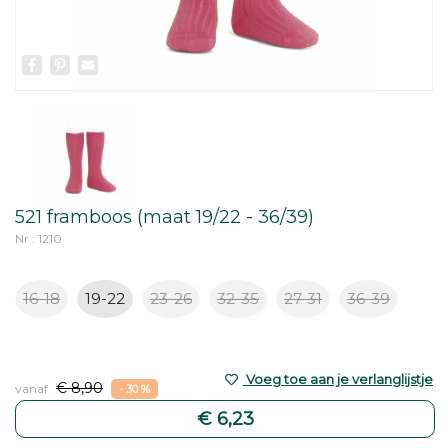
Facebook
Pinterest
Email
521 framboos (maat 19/22 - 36/39)
Nr.: 1210
16-18
19-22
23-26
32-35
27-31
36-39
Voeg toe aan je verlanglijstje
€ 8,90
vanaf
- 30 %
€ 6,23