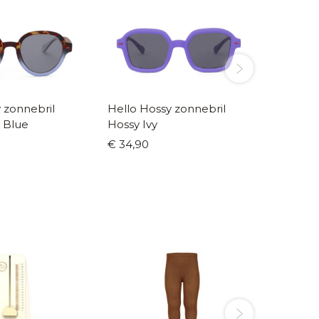
 zonnebril
Hello Hossy zonnebril
Hello H
 Blue
Hossy Ivy
Megy N
€ 34,90
€ 34,9