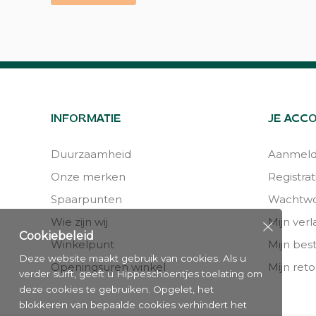
INFORMATIE
JE ACC
Duurzaamheid
Aanmel
Onze merken
Registrat
Spaarpunten
Wachtwo
Wie zijn wij
Mijn verla
Cookiebeleid
Winkelpunt
Mijn bes
Deze website maakt gebruik van cookies. Als u
Openingsuren winkel
Mijn reto
verder surft, geeft u Hippeschoentjes toelating om
deze cookies te gebruiken. Opgelet, het
blokkeren van bepaalde cookies verhindert het