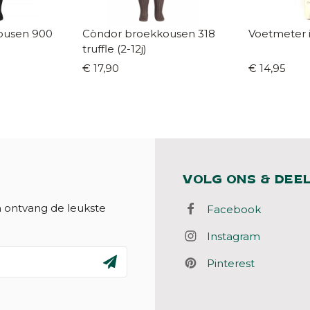
sen 900
Còndor broekkousen 318
Voetmeter 
truffle (2-12j)
€ 17,90
€ 14,95
VOLG ONS & DEE
n ontvang de leukste
Facebook
Instagram
Pinterest