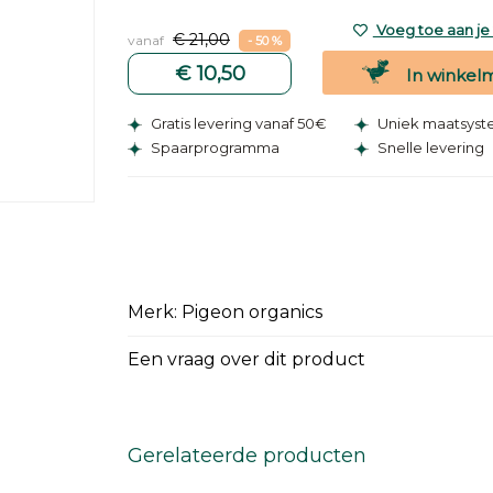
Voeg toe aan je v
€ 21,00
vanaf
- 50 %
€ 10,50
In winkel
Gratis levering vanaf 50€
Uniek maatsys
Spaarprogramma
Snelle levering
Merk: Pigeon organics
Een vraag over dit product
Gerelateerde producten