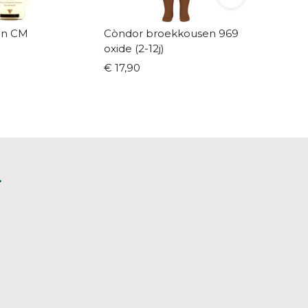
in CM
Còndor broekkousen 969
Giesswe
oxide (2-12j)
piraatj
€ 17,90
€ 52,99
L