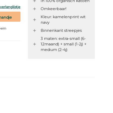
In 100% organisch katoen
erlanglijstje
Omkeerbaar!
Kleur: kamelenprint wit
mandje
navy
teem
Binnenkant streepjes
3 maten: extra-small (6-
12maand) + small (1-2j) +
medium (2-4j)