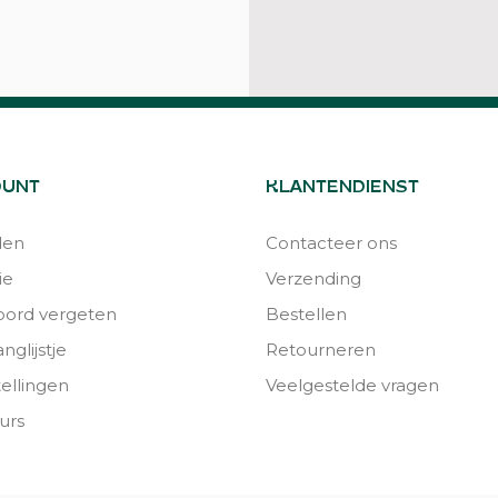
OUNT
KLANTENDIENST
den
Contacteer ons
ie
Verzending
ord vergeten
Bestellen
nglijstje
Retourneren
tellingen
Veelgestelde vragen
urs