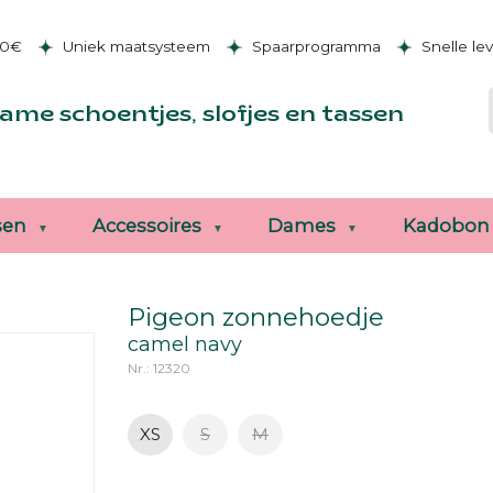
50€
Uniek maatsysteem
Spaarprogramma
Snelle le
ame schoentjes, slofjes en tassen
sen
Accessoires
Dames
Kadobon
Pigeon zonnehoedje
camel navy
Nr.: 12320
XS
S
M