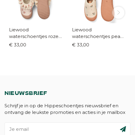
Liewood
Liewood
waterschoentjes roze
waterschoentjes peach
vlinder (maat 20-30)
(maat 21-30)
€ 33,00
€ 33,00
NIEUWSBRIEF
Schrijf je in op de Hippeschoentjes nieuwsbrief en
ontvang de leukste promoties en acties in je mailbox