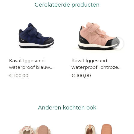
Gerelateerde producten
Kavat Iggesund
Kavat Iggesund
waterproof blauw
waterproof lichtroze
(maat 22-35)
(maat 22-35)
€ 100,00
€ 100,00
Anderen kochten ook