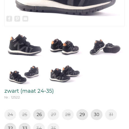
Facebook
Pinterest
Email
zwart (maat 24-35)
Nr.: 12522
24
25
26
27
28
29
30
31
32
33
34
35