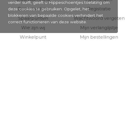
verder surft, geeft u Hippeschoentjes toelating om
Onze merken
Registratie
deze cookies te gebruiken. Opgelet, het
blokkeren van bepaalde cookies verhindert het
Spaarpunten
Wachtwoord vergeten
correct functioneren van deze website.
Wie zijn wij
Mijn verlanglijstje
Winkelpunt
Mijn bestellingen
Openingsuren winkel
Mijn retours
KLANTENDIENST
Contacteer ons
Verzending
Bestellen
Retourneren
Veelgestelde vragen