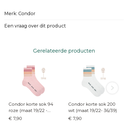
Merk: Condor
Een vraag over dit product
Gerelateerde producten
Condor korte sok 94
Condor korte sok 200
roze (maat 19/22 -
wit (maat 19/22- 36/39)
36/39)
€ 7,90
€ 7,90