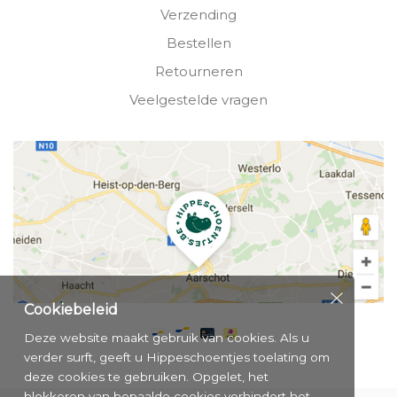
Verzending
Bestellen
Retourneren
Veelgestelde vragen
Cookiebeleid
Deze website maakt gebruik van cookies. Als u
verder surft, geeft u Hippeschoentjes toelating om
deze cookies te gebruiken. Opgelet, het
blokkeren van bepaalde cookies verhindert het