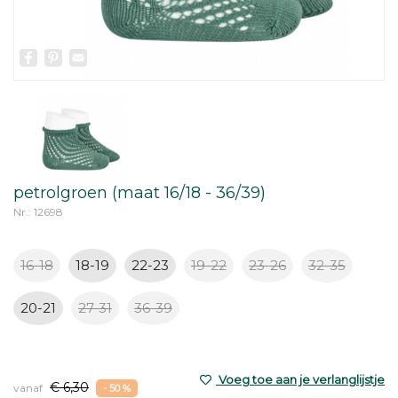
Facebook
Pinterest
Email
petrolgroen (maat 16/18 - 36/39)
Nr.: 12698
16-18
18-19
22-23
19-22
23-26
32-35
20-21
27-31
36-39
Voeg toe aan je verlanglijstje
€ 6,30
vanaf
- 50 %