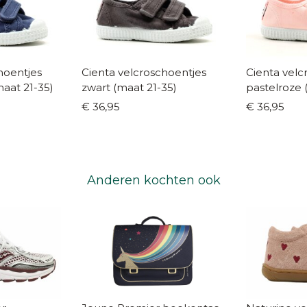
hoentjes
Cienta velcroschoentjes
Cienta velc
aat 21-35)
zwart (maat 21-35)
pastelroze 
€ 36,95
€ 36,95
Anderen kochten ook