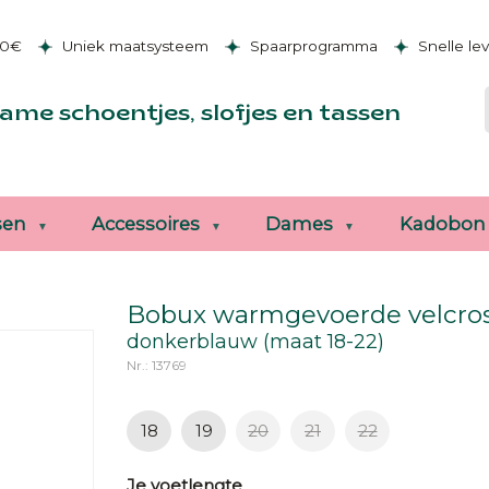
50€
Uniek maatsysteem
Spaarprogramma
Snelle le
ame schoentjes, slofjes en tassen
sen
Accessoires
Dames
Kadobon
Bobux warmgevoerde velcro
donkerblauw (maat 18-22)
Nr.: 13769
18
19
20
21
22
Je voetlengte