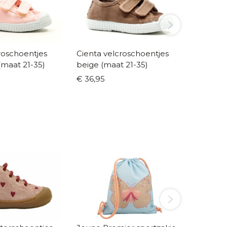
roschoentjes
Cienta velcroschoentjes
Cienta 
(maat 21-35)
beige (maat 21-35)
paars (
€ 36,95
€ 36,95