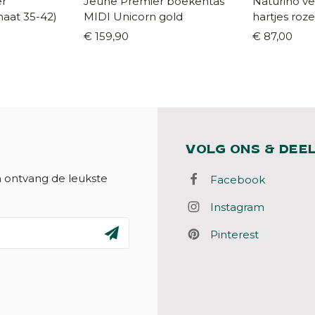
er
Jeune Premier boekentas
Naturino ve
bordeaux (maat 35-42)
MIDI Unicorn gold
hartjes roz
€ 159,90
€ 87,00
VOLG ONS & DEE
n ontvang de leukste
Facebook
Instagram
Pinterest