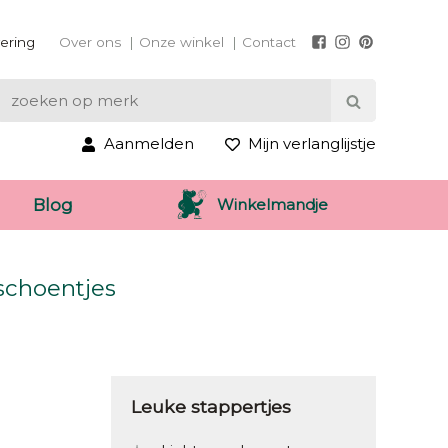
vering
Over ons
Onze winkel
Contact
Aanmelden
Mijn verlanglijstje
Winkelmandje
Blog
schoentjes
Leuke stappertjes