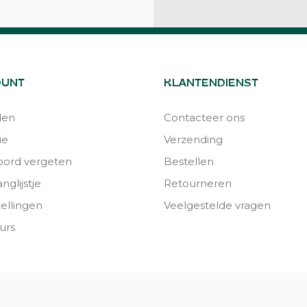
OUNT
KLANTENDIENST
den
Contacteer ons
ie
Verzending
ord vergeten
Bestellen
nglijstje
Retourneren
tellingen
Veelgestelde vragen
urs