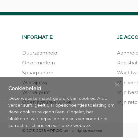
INFORMATIE
JE ACC
Duurzaamheid
Aanmel
Onze merken
Registrat
Spaarpunten
Wachtwo
Wie zijn wij
Mijn verla
Cookiebeleid
Winkelpunt
Mijn bes
Deze website maakt gebruik van cookies. Als u
Openingsuren winkel
Mijn reto
verder surft, geeft u Hippeschoentjes toelating om
deze cookies te gebruiken. Opgelet, het
blokkeren van bepaalde cookies verhindert het
correct functioneren van deze website.
© 2013-2026 HIPPOO bv - all rights reserved