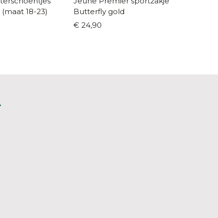
terschoentjes
Jeune Premier sportzakje
Stones
e (maat 18-23)
Butterfly gold
boekentas Lager
Lotus 
€ 24,90
€ 119,9
L