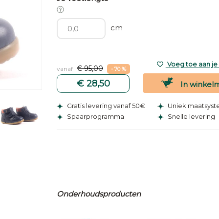
cm
Voeg toe aan je v
€ 95,00
vanaf
- 70 %
€ 28,50
In winkel
Gratis levering vanaf 50€
Uniek maatsys
Spaarprogramma
Snelle levering
Onderhoudsproducten