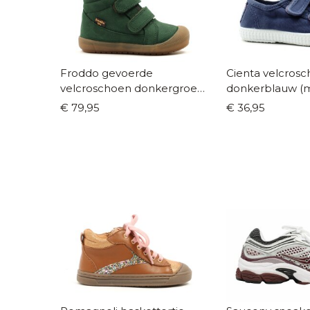
Froddo gevoerde
Cienta velcrosc
velcroschoen donkergroen
donkerblauw (m
gevoerd (maat 22-26)
€ 79,95
€ 36,95