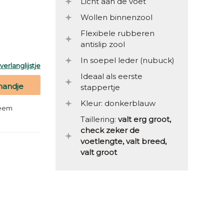
Licht aan de voet
Wollen binnenzool
Flexibele rubberen
antislip zool
In soepel leder (nubuck)
erlanglijstje
Ideaal als eerste
mandje
stappertje
Kleur: donkerblauw
teem
Taillering:
valt erg groot,
check zeker de
voetlengte, valt breed,
valt groot