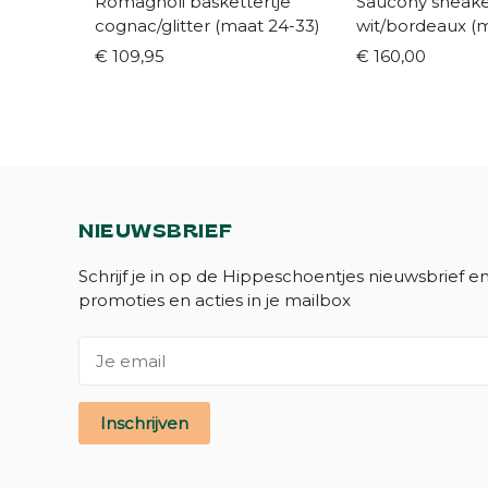
Romagnoli baskettertje
Saucony sneak
cognac/glitter (maat 24-33)
wit/
€ 109,95
€ 160,00
NIEUWSBRIEF
Schrijf je in op de Hippeschoentjes nieuwsbrief e
promoties en acties in je mailbox
Inschrijven