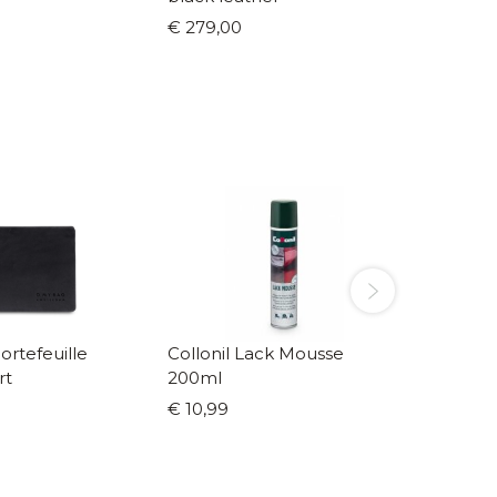
€ 279,00
€ 279,
rtefeuille
Collonil Lack Mousse
Condor e
rt
200ml
zwart (
€ 10,99
€ 6,50