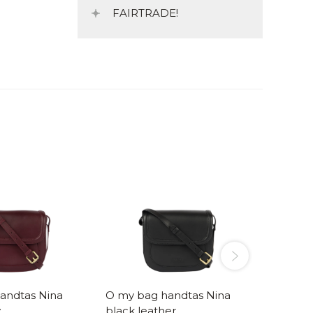
FAIRTRADE!
dtas Nina
O my bag handtas Nina
O my bag
y
black leather
dark ch