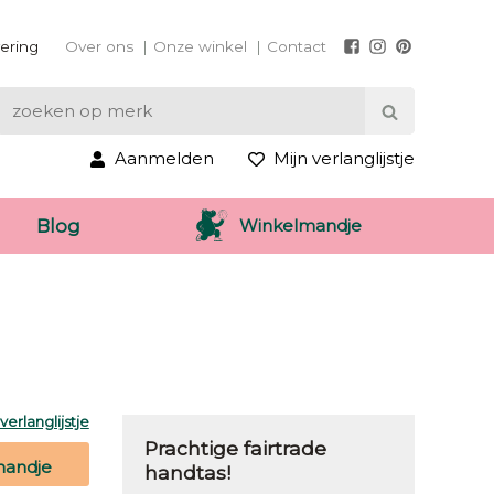
vering
Over ons
Onze winkel
Contact
Aanmelden
Mijn verlanglijstje
Winkelmandje
Blog
erlanglijstje
Prachtige fairtrade
mandje
handtas!