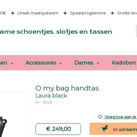
50€
Uniek maatsysteem
Spaarprogramma
Snelle le
ame schoentjes, slofjes en tassen
sen
Accessoires
Dames
Kadobon
O my bag handtas
Laura black
Nr.: 13928
Voeg toe aan je v
€ 249,00
In winkel