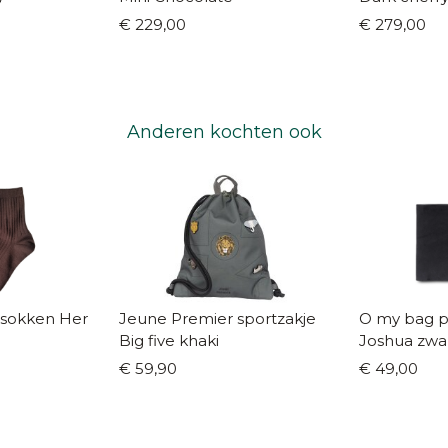
€ 229,00
€ 279,00
Anderen kochten ook
kken Her
Jeune Premier sportzakje
O my bag po
Big five khaki
Joshua zwa
€ 59,90
€ 49,00