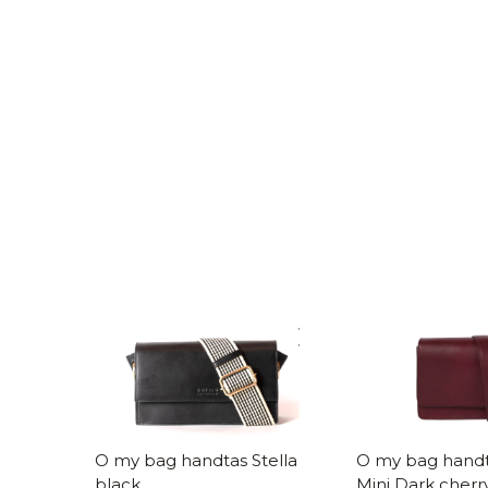
O my bag handtas Stella
O my bag handtas Au
black
Mini Dark cherr