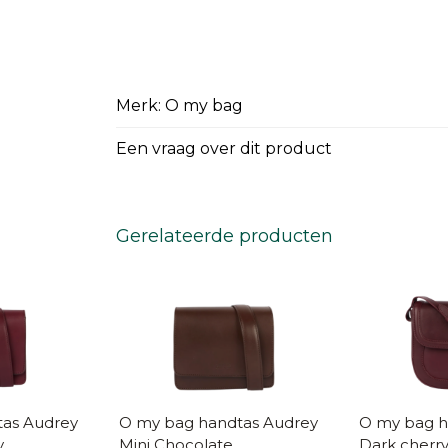
Merk: O my bag
Een vraag over dit product
Gerelateerde producten
drey
O my bag handtas Audrey
O my bag han
y
Mini Chocolate
Dark cherr