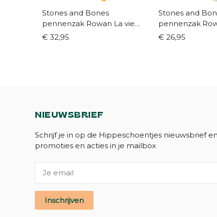
Stones and Bones
Stones and Bon
pennenzak Rowan La vie
pennenzak Rowa
en rose navy
navy
€ 32,95
€ 26,95
NIEUWSBRIEF
Schrijf je in op de Hippeschoentjes nieuwsbrief e
promoties en acties in je mailbox
Inschrijven