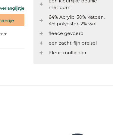
Een kleurrijke beanie
met pom
erlanglijstje
64% Acrylic, 30% katoen,
mandje
4% polyester, 2% wol
fleece gevoerd
teem
een zacht, fijn breisel
Kleur: multicolor