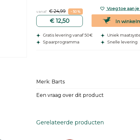
Voeg toe aan je v
€ 24,99
vanaf
- 50 %
€ 12,50
In winkel
Gratis levering vanaf 50€
Uniek maatsys
Spaarprogramma
Snelle levering
Merk: Barts
Een vraag over dit product
Gerelateerde producten