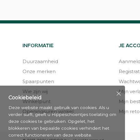
INFORMATIE
JE ACC
Duurzaamheid
Aanmel
Onze merken
Registrat
Spaarpunten
Wachtwo
Wie zijn wij
Mijn verla
Cookiebeleid
Winkelpunt
Mijn bes
Deze website maakt gebruik van cookies. Als u
Openingsuren winkel
Mijn reto
verder surft, geeft u Hippeschoentjes toelating om
deze cookies te gebruiken. Opgelet, het
blokkeren van bepaalde cookies verhindert het
correct functioneren van deze website.