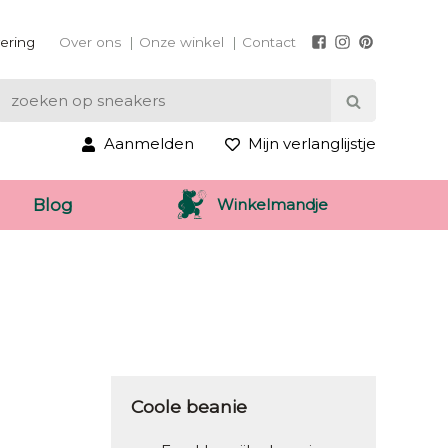
vering
Over ons
Onze winkel
Contact
Aanmelden
Mijn verlanglijstje
Winkelmandje
Blog
Coole beanie