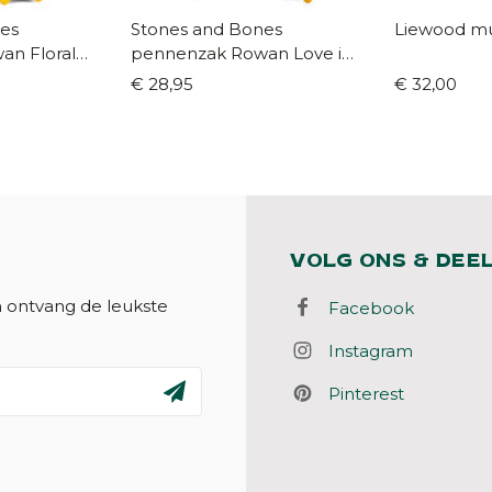
es
Stones and Bones
Liewood mu
n Floral
pennenzak Rowan Love in
the air blossom
€ 28,95
€ 32,00
VOLG ONS & DEE
n ontvang de leukste
Facebook
Instagram
Pinterest