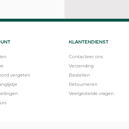
OUNT
KLANTENDIENST
den
Contacteer ons
ie
Verzending
ord vergeten
Bestellen
nglijstje
Retourneren
tellingen
Veelgestelde vragen
urs