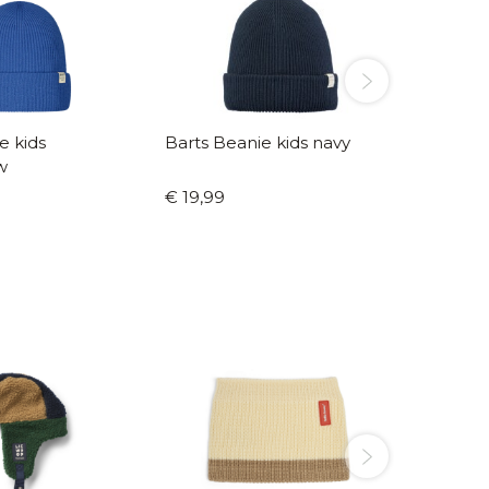
e kids
Barts Beanie kids navy
Barts B
w
donkerg
€ 19,99
€ 29,9