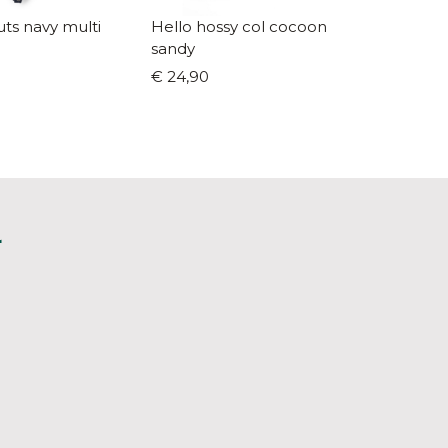
ts navy multi
Hello hossy col cocoon
Condor
sandy
nougat 
€ 24,90
€ 9,90
L