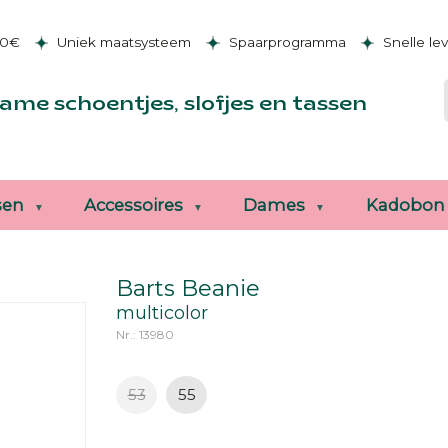
50€
Uniek maatsysteem
Spaarprogramma
Snelle le
ame schoentjes, slofjes en tassen
sen
Accessoires
Dames
Kadobon
Barts Beanie
multicolor
Nr.: 13980
53
55