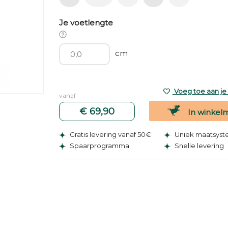
Je voetlengte
cm
Voeg toe aan je v
vanaf
€ 69,90
In winkel
Gratis levering vanaf 50€
Uniek maatsys
Spaarprogramma
Snelle levering