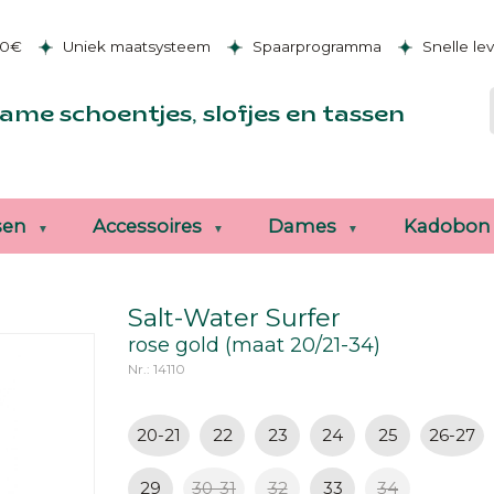
50€
Uniek maatsysteem
Spaarprogramma
Snelle le
ame schoentjes, slofjes en tassen
sen
Accessoires
Dames
Kadobon
Salt-Water Surfer
rose gold (maat 20/21-34)
Nr.: 14110
20-21
22
23
24
25
26-27
29
30-31
32
33
34