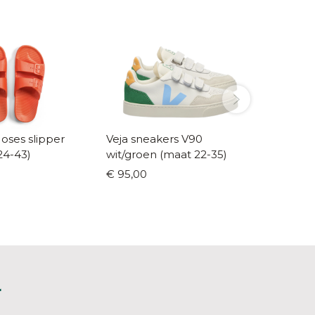
ses slipper
Veja sneakers V90
Freedo
24-43)
wit/groen (maat 22-35)
roze (m
€ 95,00
€ 44,0
L