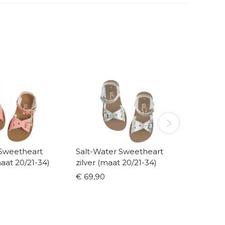
 Sweetheart
Salt-Water Sweetheart
Salt-Wa
maat 20/21-34)
zilver (maat 20/21-34)
(maat 3
€ 69,90
€ 94,5