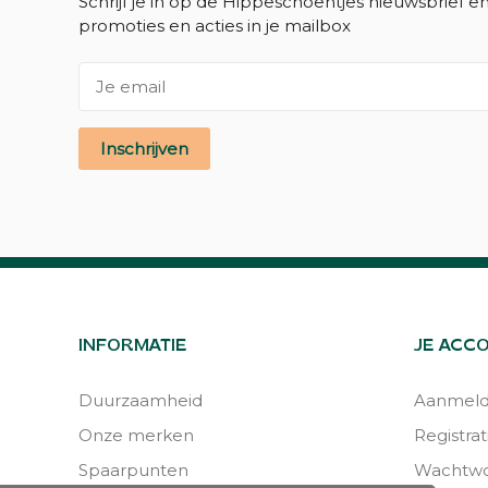
Schrijf je in op de Hippeschoentjes nieuwsbrief e
promoties en acties in je mailbox
Inschrijven
INFORMATIE
JE ACC
Duurzaamheid
Aanmel
Onze merken
Registrat
Spaarpunten
Wachtwo