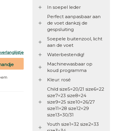
In soepel leder
Perfect aanpasbaar aan
de voet dankzij de
gespsluiting
Soepele buitenzool, licht
aan de voet
erlanglijstje
Waterbestendig!
Machinewasbaar op
mandje
koud programma
teem
Kleur: rosé
Child size5=20/21 size6=22
size7=23 size8=24
size9=25 size10=26/27
size11=28 size12=29
size13=30/31
Youth size1=32 size2=33
size3=34