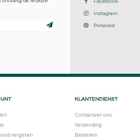
n ontvang de leukste
Facebook
Instagram
Pinterest
OUNT
KLANTENDIENST
den
Contacteer ons
ie
Verzending
ord vergeten
Bestellen