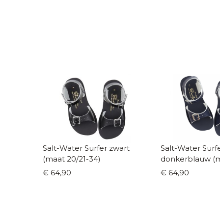
Salt-Water Surfer zwart
Salt-Water Surf
(maat 20/21-34)
donkerblauw (m
34)
€ 64,90
€ 64,90