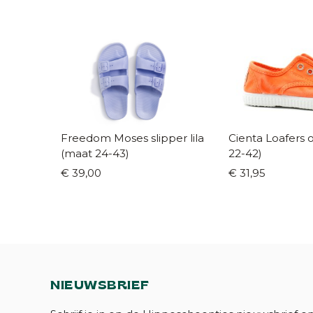
Freedom Moses slipper lila
Cienta Loafers oranje (maat
(maat 24-43)
22-42)
€ 39,00
€ 31,95
NIEUWSBRIEF