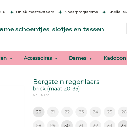
50€
Uniek maatsysteem
Spaarprogramma
Snelle le
ame schoentjes, slofjes en tassen
sen
Accessoires
Dames
Kadobon
Bergstein regenlaars
brick (maat 20-35)
Nr.: 14872
20
21
22
23
24
25
26
28
29
30
31
32
33
34