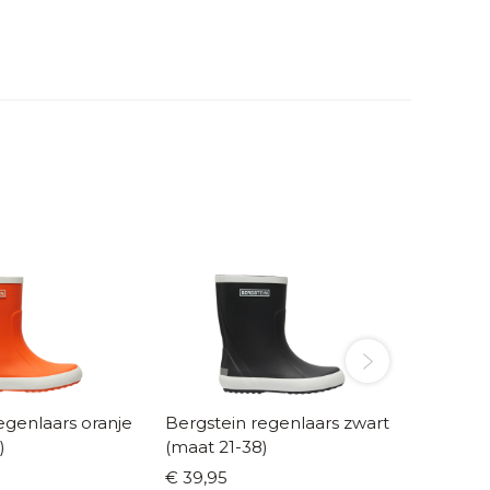
egenlaars oranje
Bergstein regenlaars zwart
Bergste
)
(maat 21-38)
donker 
€ 39,95
€ 39,95