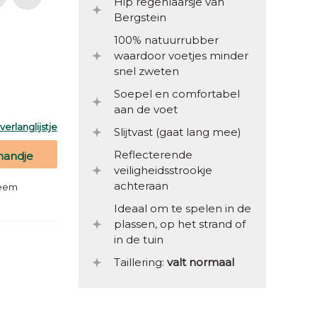
Hip regenlaarsje van
Bergstein
100% natuurrubber
waardoor voetjes minder
snel zweten
Soepel en comfortabel
aan de voet
erlanglijstje
Slijtvast (gaat lang mee)
Reflecterende
mandje
veiligheidsstrookje
achteraan
teem
Ideaal om te spelen in de
plassen, op het strand of
in de tuin
Taillering:
valt normaal