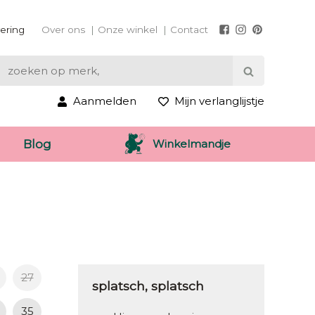
vering
Over ons
Onze winkel
Contact
Aanmelden
Mijn verlanglijstje
Winkelmandje
Blog
27
splatsch, splatsch
35