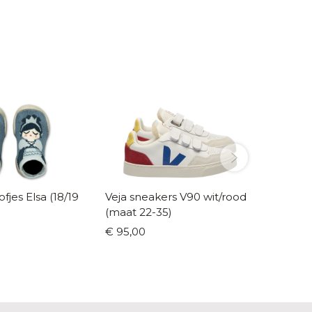
sa (18/19
Veja sneakers V90 wit/rood
Bergste
(maat 22-35)
20-41)
€ 95,00
€ 39,95