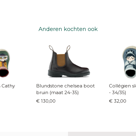
Anderen kochten ook
s Cathy
Blundstone chelsea boot
Collégien slofjes El
bruin (maat 24-35)
- 34/35)
€ 130,00
€ 32,00