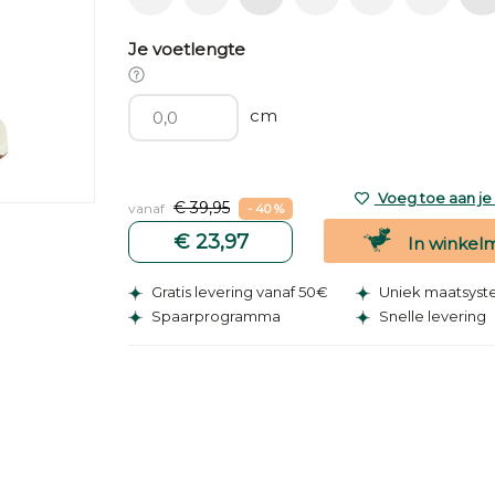
Je voetlengte
cm
Voeg toe aan je v
€ 39,95
vanaf
- 40 %
€ 23,97
In winkel
Gratis levering vanaf 50€
Uniek maatsys
Spaarprogramma
Snelle levering