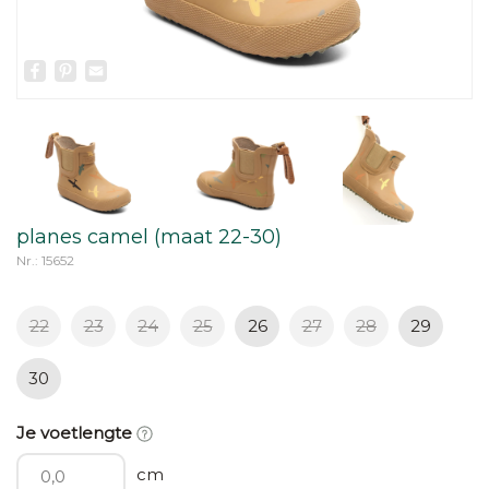
Facebook
Pinterest
Email
planes camel (maat 22-30)
Nr.: 15652
22
23
24
25
26
27
28
29
30
Je voetlengte
cm