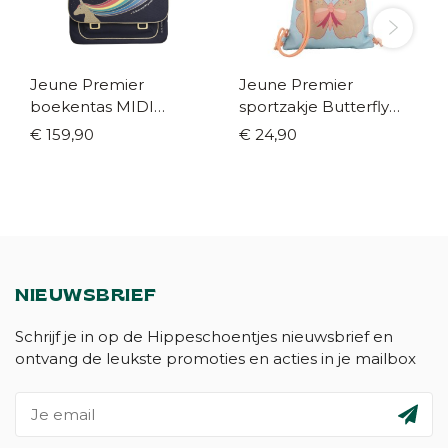
Jeune Premier
Jeune Premier
boekentas MIDI
sportzakje Butterfly
Unicorn gold
gold
€ 159,90
€ 24,90
NIEUWSBRIEF
Schrijf je in op de Hippeschoentjes nieuwsbrief en
ontvang de leukste promoties en acties in je mailbox