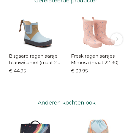
Gerelateerde producten
Bisgaard regenlaarsje
Fresk regenlaarsjes
blauw/camel (maat 20-
Mimosa (maat 22-30)
27)
€ 44,95
€ 39,95
Anderen kochten ook