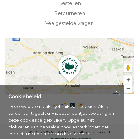
Bestellen
Retourneren
Veelgestelde vragen
Cookiebeleid
Deze website maakt gebruik van cookies. Als u
verder surft, geeft u Hippeschoentjes toelating om
deze cookies te gebruiken. Opgelet, het
blokkeren van bepaalde cookies verhindert het
© 2013-2026 HIPPOO bv - all rights reserved
correct functioneren van deze website.
Algemene voorwaarden