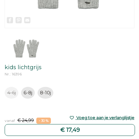
Facebook
Pinterest
Email
kids lichtgrijs
Nr.: 16396
4-6j
6-8j
8-10j
Voeg toe aan je verlanglijstje
€ 24,99
vanaf
- 30 %
€ 17,49