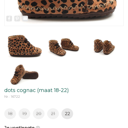
Facebook
Pinterest
Email
dots cognac (maat 18-22)
Nr.: 16722
18
19
20
21
22
Je voetlengte