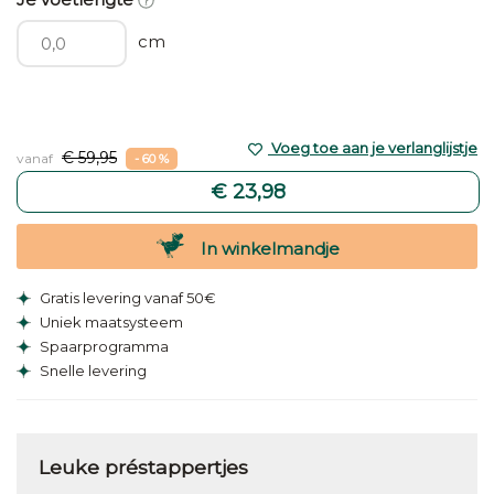
cm
Voeg toe aan je verlanglijstje
€ 59,95
vanaf
- 60 %
€ 23,98
In winkelmandje
Gratis levering vanaf 50€
Uniek maatsysteem
Spaarprogramma
Snelle levering
Leuke préstappertjes