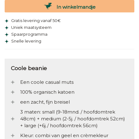
In winkelmandje
Gratis levering vanaf 50€
Uniek maatsysteem
Spaarprogramma
Snelle levering
Coole beanie
Een coole casual muts
100% organisch katoen
een zacht, fijn breisel
3 maten: small (9-18mnd. / hoofdomtrek
48cm) + medium (2-5j. / hoofdomtrek 52cm)
+ large (+6j./ hoofdomtrek 56cm)
Kleur: combi van geel en crèmekleur