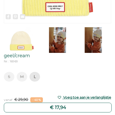
Facebook
Pinterest
Email
geel/cream
Nr.: 16969
S
M
L
Voeg toe aan je verlanglijstje
€ 29,90
vanaf
- 40 %
€ 17,94