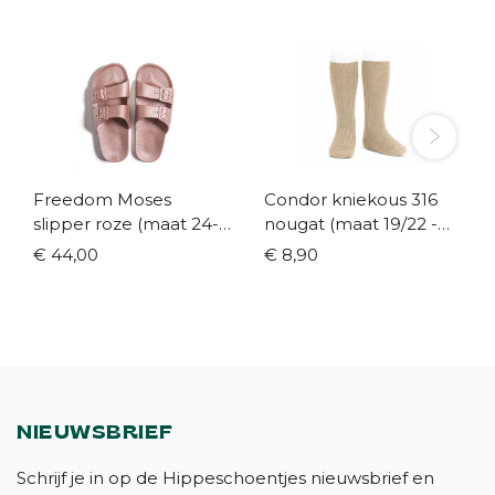
Freedom Moses
Condor kniekous 316
slipper roze (maat 24-
nougat (maat 19/22 -
43)
36/39)
€ 44,00
€ 8,90
NIEUWSBRIEF
Schrijf je in op de Hippeschoentjes nieuwsbrief en