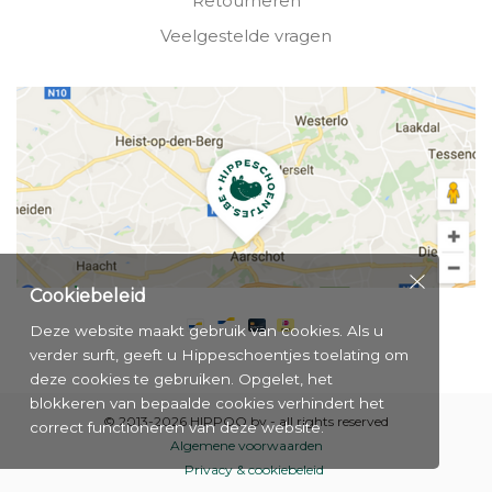
Retourneren
Veelgestelde vragen
Cookiebeleid
Deze website maakt gebruik van cookies. Als u
verder surft, geeft u Hippeschoentjes toelating om
deze cookies te gebruiken. Opgelet, het
blokkeren van bepaalde cookies verhindert het
© 2013-2026 HIPPOO bv - all rights reserved
correct functioneren van deze website.
Algemene voorwaarden
Privacy & cookiebeleid