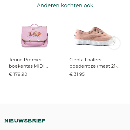
Anderen kochten ook
Jeune Premier
Cienta Loafers
boekentas MIDI
poederroze (maat 21-
mermaids
42)
€ 179,90
€ 31,95
NIEUWSBRIEF