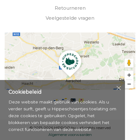
Retourneren
Veelgestelde vragen
Cookiebeleid
Deze website maakt gebruik van cookies. Als u
verder surft, geeft u Hippeschoentjes toelating om
deze cookies te gebruiken. Opgelet, het
blokkeren van bepaalde cookies verhindert het
© 2013-2026 HIPPOO bv - all rights reserved
correct functioneren van deze website.
Algemene voorwaarden