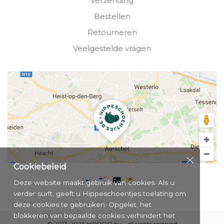
Verzending
Bestellen
Retourneren
Veelgestelde vragen
Cookiebeleid
Deze website maakt gebruik van cookies. Als u
verder surft, geeft u Hippeschoentjes toelating om
deze cookies te gebruiken. Opgelet, het
blokkeren van bepaalde cookies verhindert het
© 2013-2026 HIPPOO bv - all rights reserved