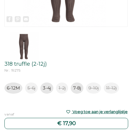
Facebook
Pinterest
Email
318 truffle (2-12j)
Nr.: 19275
6-12M
5-6j
3-4j
1-2j
7-8j
9-10j
11-12j
Voeg toe aan je verlanglijstje
vanaf
€ 17,90