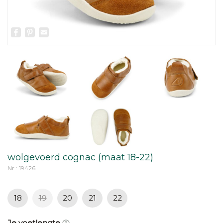
Facebook
Pinterest
Email
wolgevoerd cognac (maat 18-22)
Nr.: 19426
18
19
20
21
22
Je voetlengte