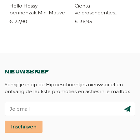
Hello Hossy
Cienta
pennenzak Mini Mauve
velcroschoentjes
donkerblauw (maat 21-
€ 22,90
€ 36,95
35)
NIEUWSBRIEF
Schrijf je in op de Hippeschoentjes nieuwsbrief en
ontvang de leukste promoties en acties in je mailbox
Inschrijven