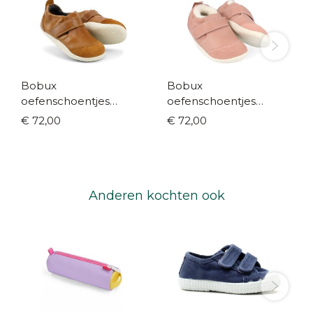
Bobux
Bobux
oefenschoentjes
oefenschoentjes
Xplorer cognac (maat
Xplorer wolgevoerd
€ 72,00
€ 72,00
18-22)
roze (maat 18-22)
Anderen kochten ook