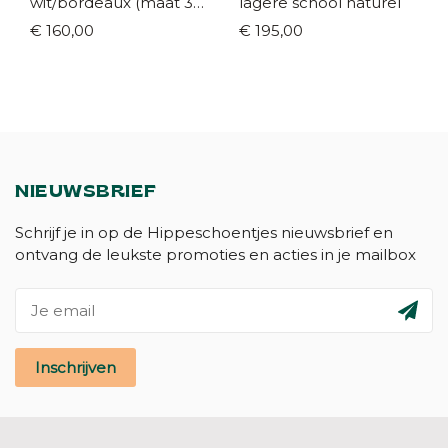
wit/bordeaux (maat 35-
lagere school naturel
42)
€ 160,00
€ 195,00
NIEUWSBRIEF
Schrijf je in op de Hippeschoentjes nieuwsbrief en
ontvang de leukste promoties en acties in je mailbox
Inschrijven