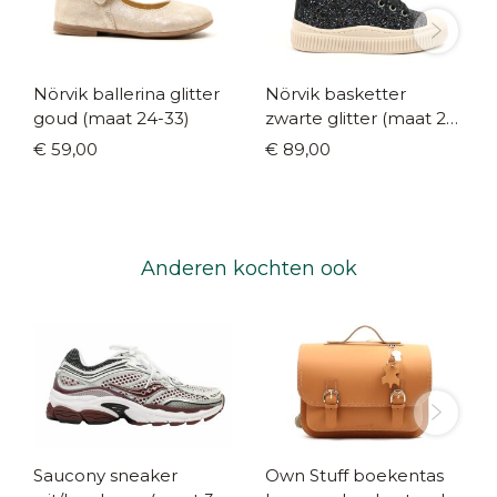
Nörvik ballerina glitter
Nörvik basketter
goud (maat 24-33)
zwarte glitter (maat 24-
35)
€ 59,00
€ 89,00
Anderen kochten ook
Saucony sneaker
Own Stuff boekentas