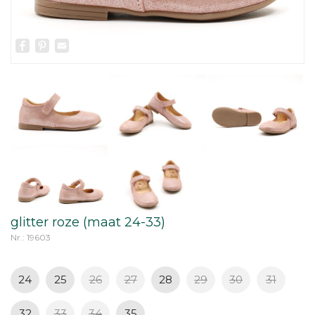
Facebook
Pinterest
Email
glitter roze (maat 24-33)
Nr.: 19603
24
25
26
27
28
29
30
31
32
33
34
35