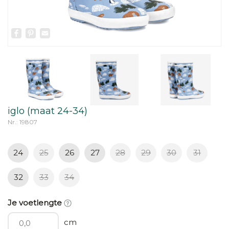
Facebook
Pinterest
Email
iglo (maat 24-34)
Nr.: 19807
24
25
26
27
28
29
30
31
32
33
34
Je voetlengte
cm