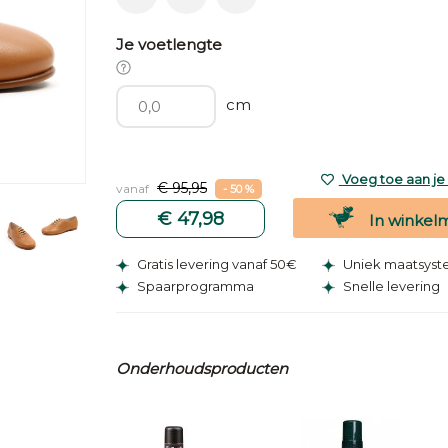
Je voetlengte
cm
Voeg toe aan je v
€ 95,95
vanaf
- 50 %
€ 47,98
In winkel
Gratis levering vanaf 50€
Uniek maatsys
Spaarprogramma
Snelle levering
Onderhoudsproducten