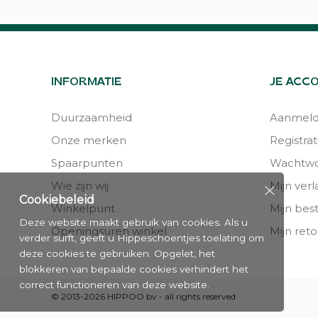
INFORMATIE
JE ACC
Duurzaamheid
Aanmel
Onze merken
Registrat
Spaarpunten
Wachtwo
Wie zijn wij
Mijn verla
Cookiebeleid
Winkelpunt
Mijn bes
Deze website maakt gebruik van cookies. Als u
Openingsuren winkel
Mijn reto
verder surft, geeft u Hippeschoentjes toelating om
deze cookies te gebruiken. Opgelet, het
blokkeren van bepaalde cookies verhindert het
correct functioneren van deze website.
© 2013-2026 HIPPOO bv - all rights reserved