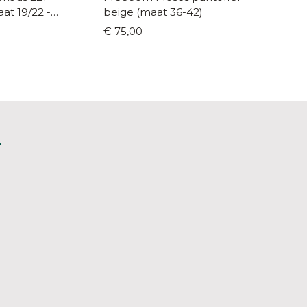
beige (maat 36-42)
(maat 1
€ 75,00
€ 8,90
L