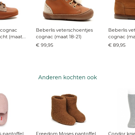
n cognac
Beberlis veterschoentjes
Beberlis ve
cht (maat
cognac (maat 18-21)
cognac (ma
€ 99,95
€ 89,95
Anderen kochten ook
 pantoffel
Freedom Moses pantoffel
Condor kniek