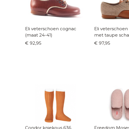
Eli veterschoen cognac
Eli veterschoe
(maat 24-41)
met taupe scha
25-40)
€ 92,95
€ 97,95
Condor kniekous 636
Freedom Moses