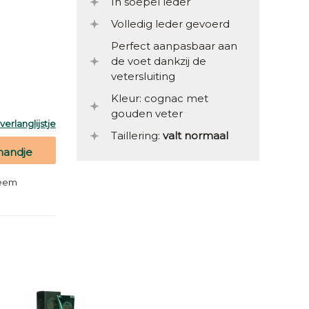
In soepel leder
Volledig leder gevoerd
Perfect aanpasbaar aan
de voet dankzij de
vetersluiting
Kleur: cognac met
gouden veter
erlanglijstje
Taillering:
valt normaal
mandje
teem