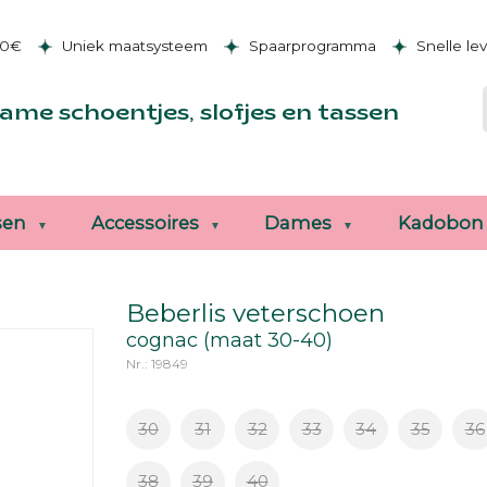
50€
Uniek maatsysteem
Spaarprogramma
Snelle le
ame schoentjes, slofjes en tassen
sen
Accessoires
Dames
Kadobon
Beberlis veterschoen
cognac (maat 30-40)
Nr.: 19849
30
31
32
33
34
35
36
38
39
40