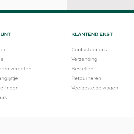
OUNT
KLANTENDIENST
den
Contacteer ons
ie
Verzending
ord vergeten
Bestellen
nglijstje
Retourneren
tellingen
Veelgestelde vragen
urs