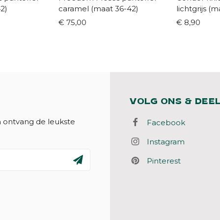
2)
caramel (maat 36-42)
lichtgrijs (maat 19/22 -
36/39)
€ 75,00
€ 8,90
VOLG ONS & DEE
n ontvang de leukste
Facebook
Instagram
Pinterest