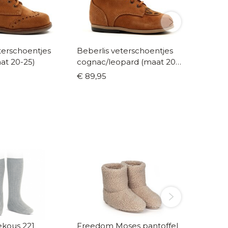
terschoentjes
Beberlis veterschoentjes
Stabifoot vetersch
at 20-25)
cognac/leopard (maat 20-
24)
€ 89,95
€ 89,9
ous 221
Freedom Moses pantoffel
Condor kni