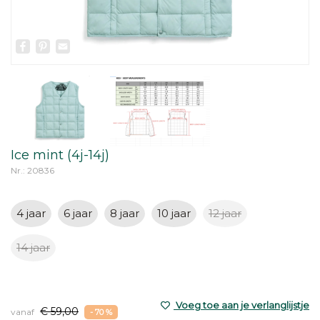
Facebook
Pinterest
Email
Ice mint (4j-14j)
Nr.: 20836
4 jaar
6 jaar
8 jaar
10 jaar
12 jaar
14 jaar
Voeg toe aan je verlanglijstje
€ 59,00
vanaf
- 70 %