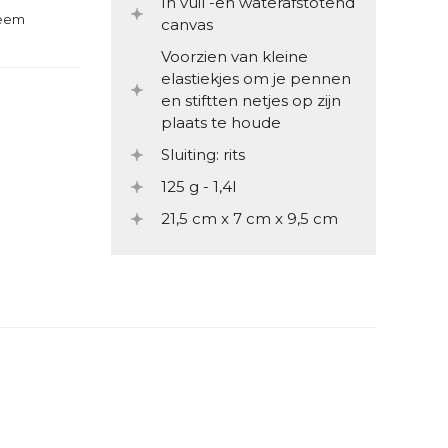
In vuil -en waterafstotend
teem
canvas
Voorzien van kleine
elastiekjes om je pennen
en stiftten netjes op zijn
plaats te houde
Sluiting: rits
125 g - 1,4l
21,5 cm x 7 cm x 9,5 cm