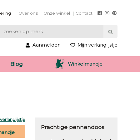
vering
Over ons
Onze winkel
Contact
Aanmelden
Mijn verlanglijstje
Winkelmandje
Blog
erlanglijstje
Prachtige pennendoos
mandje