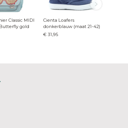
er Classic MIDI
Cienta Loafers
Moodba
utterfly gold
donkerblauw (maat 21-42)
be lov
€ 31,95
€ 14,90
L