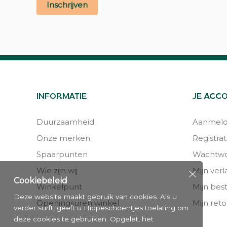
Inschrijven
INFORMATIE
JE ACC
Duurzaamheid
Aanmel
Onze merken
Registrat
Spaarpunten
Wachtwo
Wie zijn wij
Mijn verla
Cookiebeleid
Winkelpunt
Mijn bes
Deze website maakt gebruik van cookies. Als u
Openingsuren winkel
Mijn reto
verder surft, geeft u Hippeschoentjes toelating om
deze cookies te gebruiken. Opgelet, het