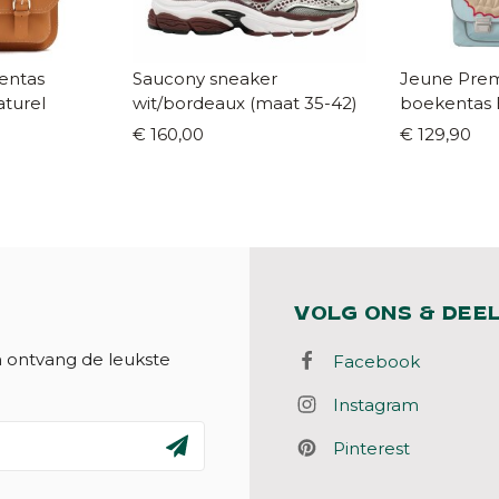
entas
Saucony sneaker
Jeune Premi
aturel
wit/bordeaux (maat 35-42)
boekentas B
€ 160,00
€ 129,90
VOLG ONS & DEE
n ontvang de leukste
Facebook
Instagram
Pinterest