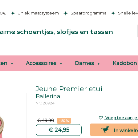
50€
Uniek maatsysteem
Spaarprogramma
Snelle le
ame schoentjes, slofjes en tassen
sen
Accessoires
Dames
Kadobon
Jeune Premier etui
Ballerina
Nr.: 20924
Voeg toe aan je v
€ 49,90
- 50 %
€ 24,95
In winkel