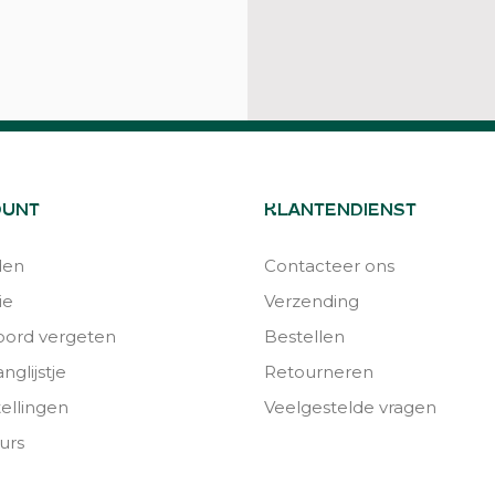
OUNT
KLANTENDIENST
den
Contacteer ons
ie
Verzending
ord vergeten
Bestellen
nglijstje
Retourneren
tellingen
Veelgestelde vragen
urs