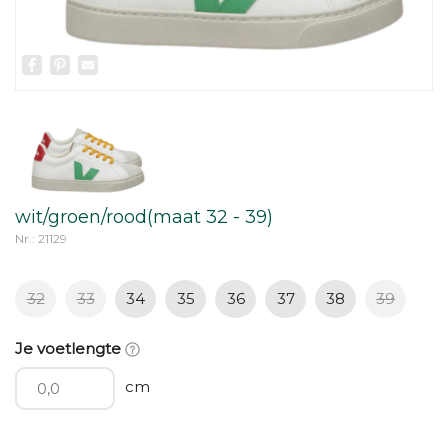
Facebook
Pinterest
Email
wit/groen/rood(maat 32 - 39)
Nr.: 21129
32
33
34
35
36
37
38
39
Je voetlengte
cm