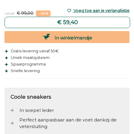
Voeg toe aan je verlanglijstje
€ 99,00
vanaf
- 40 %
€ 59,40
In winkelmandje
Gratis levering vanaf 50€
Uniek maatsysteem
Spaarprogramma
Snelle levering
Coole sneakers
In soepel leder
Perfect aanpasbaar aan de voet dankzij de
vetersluiting