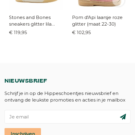
Stones and Bones
Pom d'Api laarsje roze
sneakers glitter lila
glitter (maat 22-30)
(maat 24-34)
€ 119,95
€ 102,95
NIEUWSBRIEF
Schrijf je in op de Hippeschoentjes nieuwsbrief en
ontvang de leukste promoties en acties in je mailbox
Inschrijven