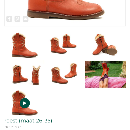
Facebook
Pinterest
Email
roest (maat 26-35)
Nr.: 21307