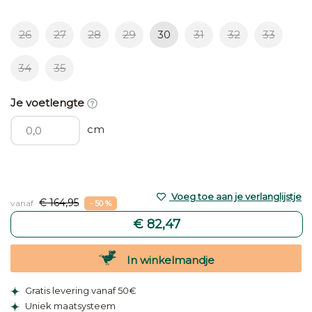
26
27
28
29
30
31
32
33
34
35
Je voetlengte
cm
Voeg toe aan je verlanglijstje
€ 164,95
vanaf
- 50 %
€ 82,47
In winkelmandje
Gratis levering vanaf 50€
Uniek maatsysteem