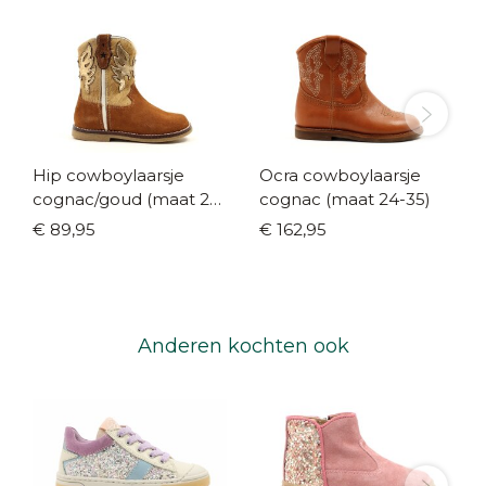
Hip cowboylaarsje
Ocra cowboylaarsje
cognac/goud (maat 26-
cognac (maat 24-35)
35)
€ 89,95
€ 162,95
Anderen kochten ook